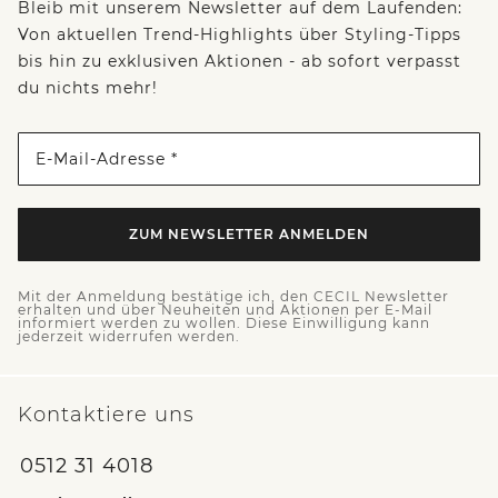
Bleib mit unserem Newsletter auf dem Laufenden:
Von aktuellen Trend-Highlights über Styling-Tipps
bis hin zu exklusiven Aktionen - ab sofort verpasst
du nichts mehr!
E-Mail-Adresse *
ZUM NEWSLETTER ANMELDEN
Mit der Anmeldung bestätige ich, den CECIL Newsletter
erhalten und über Neuheiten und Aktionen per E-Mail
informiert werden zu wollen. Diese Einwilligung kann
jederzeit widerrufen werden.
Kontaktiere uns
0512 31 4018