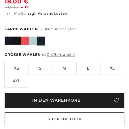
18,00
€
29,99
€
-40%
inkl. MwSt.
zzgl. Versandkosten
FARBE WÄHLEN
|
palm breeze green
GRÖSSE WÄHLEN
Größentabelle
|
XS
S
M
L
XL
XXL
IN DEN WARENKORB
SHOP THE LOOK