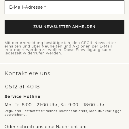
E-Mail-Adresse *
ZUM NEWSLETTER ANMELDEN
Mit der Anmeldung bestätige ich, den CECIL Newsletter
erhalten und über Neuheiten und Aktionen per E-Mail
informiert werden zu wollen. Diese Einwilligung kann
jederzeit widerrufen werden.
Kontaktiere uns
0512 31 4018
Service Hotline
Mo.-Fr. 8:00 – 21:00 Uhr, Sa. 9:00 – 18:00 Uhr
Regulärer Festnetztarif deines Telefonanbieters, Mobilfunktarif ggf.
abweichend.
Oder schreib uns eine Nachricht an: