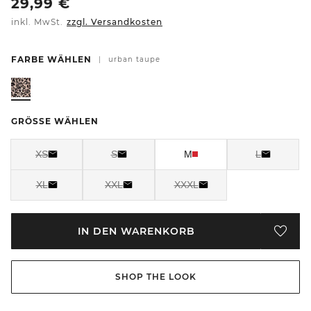
29,99
€
inkl. MwSt.
zzgl. Versandkosten
FARBE WÄHLEN
|
urban taupe
GRÖSSE WÄHLEN
XS
S
M
L
XL
XXL
XXXL
IN DEN WARENKORB
SHOP THE LOOK