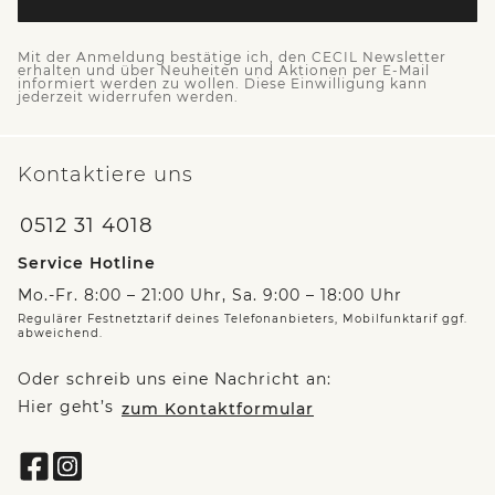
Mit der Anmeldung bestätige ich, den CECIL Newsletter
erhalten und über Neuheiten und Aktionen per E-Mail
informiert werden zu wollen. Diese Einwilligung kann
jederzeit widerrufen werden.
Kontaktiere uns
0512 31 4018
Service Hotline
Mo.-Fr. 8:00 – 21:00 Uhr, Sa. 9:00 – 18:00 Uhr
Regulärer Festnetztarif deines Telefonanbieters, Mobilfunktarif ggf.
abweichend.
Oder schreib uns eine Nachricht an:
Hier geht’s
zum Kontaktformular