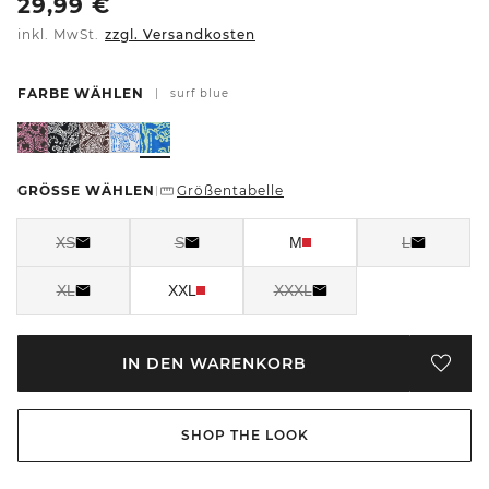
29,99
€
inkl. MwSt.
zzgl. Versandkosten
FARBE WÄHLEN
|
surf blue
GRÖSSE WÄHLEN
Größentabelle
|
XS
S
M
L
XL
XXL
XXXL
IN DEN WARENKORB
SHOP THE LOOK