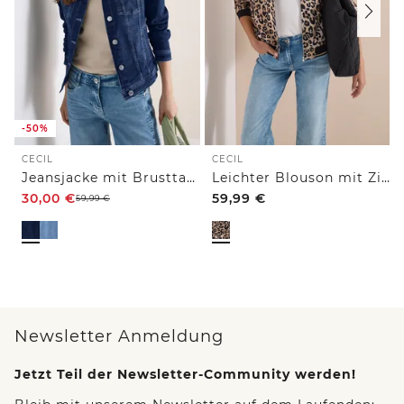
-50%
CECIL
CECIL
Jeansjacke mit Brusttaschen und Knöpfen
Leichter Blouson mit Zipper und Leo-Print
30,00
€
59,99
€
59,99
€
Newsletter Anmeldung
Jetzt Teil der Newsletter-Community werden!