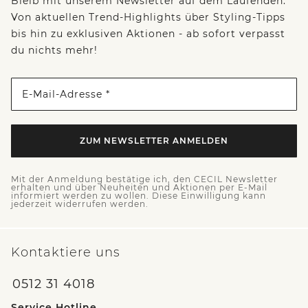
Bleib mit unserem Newsletter auf dem Laufenden:
Von aktuellen Trend-Highlights über Styling-Tipps
bis hin zu exklusiven Aktionen - ab sofort verpasst
du nichts mehr!
E-Mail-Adresse *
ZUM NEWSLETTER ANMELDEN
Mit der Anmeldung bestätige ich, den CECIL Newsletter
erhalten und über Neuheiten und Aktionen per E-Mail
informiert werden zu wollen. Diese Einwilligung kann
jederzeit widerrufen werden.
Kontaktiere uns
0512 31 4018
Service Hotline