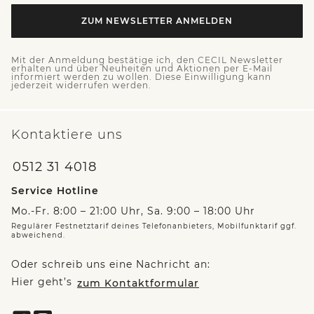
ZUM NEWSLETTER ANMELDEN
Mit der Anmeldung bestätige ich, den CECIL Newsletter
erhalten und über Neuheiten und Aktionen per E-Mail
informiert werden zu wollen. Diese Einwilligung kann
jederzeit widerrufen werden.
Kontaktiere uns
0512 31 4018
Service Hotline
Mo.-Fr. 8:00 – 21:00 Uhr, Sa. 9:00 – 18:00 Uhr
Regulärer Festnetztarif deines Telefonanbieters, Mobilfunktarif ggf.
abweichend.
Oder schreib uns eine Nachricht an:
Hier geht’s
zum Kontaktformular