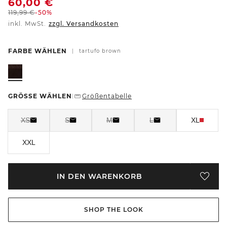
60,00
€
119,99
€
-50%
inkl. MwSt.
zzgl. Versandkosten
FARBE WÄHLEN
|
tartufo brown
GRÖSSE WÄHLEN
Größentabelle
|
XS
S
M
L
XL
XXL
IN DEN WARENKORB
SHOP THE LOOK