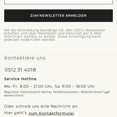
ZUM NEWSLETTER ANMELDEN
Mit der Anmeldung bestätige ich, den CECIL Newsletter
erhalten und über Neuheiten und Aktionen per E-Mail
informiert werden zu wollen. Diese Einwilligung kann
jederzeit widerrufen werden.
Kontaktiere uns
0512 31 4018
Service Hotline
Mo.-Fr. 8:00 – 21:00 Uhr, Sa. 9:00 – 18:00 Uhr
Regulärer Festnetztarif deines Telefonanbieters, Mobilfunktarif ggf.
abweichend.
Oder schreib uns eine Nachricht an:
Hier geht’s
zum Kontaktformular