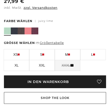
27,99
€
inkl. MwSt.
zzgl. Versandkosten
FARBE WÄHLEN
|
juicy lime
GRÖSSE WÄHLEN
Größentabelle
|
XS
S
M
L
XL
XXL
XXXL
IN DEN WARENKORB
SHOP THE LOOK