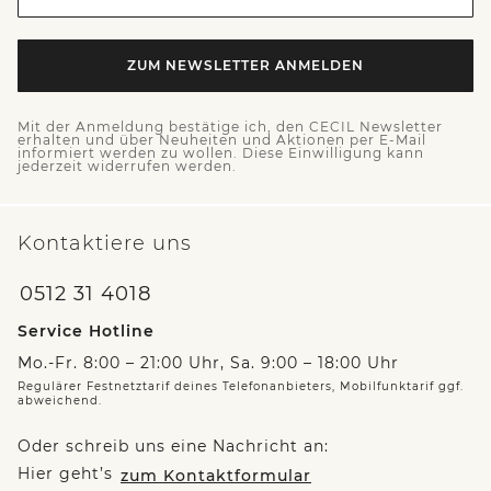
ZUM NEWSLETTER ANMELDEN
Mit der Anmeldung bestätige ich, den CECIL Newsletter
erhalten und über Neuheiten und Aktionen per E-Mail
informiert werden zu wollen. Diese Einwilligung kann
jederzeit widerrufen werden.
Kontaktiere uns
0512 31 4018
Service Hotline
Mo.-Fr. 8:00 – 21:00 Uhr, Sa. 9:00 – 18:00 Uhr
Regulärer Festnetztarif deines Telefonanbieters, Mobilfunktarif ggf.
abweichend.
Oder schreib uns eine Nachricht an:
Hier geht’s
zum Kontaktformular