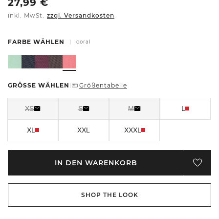
27,99
€
inkl. MwSt.
zzgl. Versandkosten
FARBE WÄHLEN
|
coral
GRÖSSE WÄHLEN
Größentabelle
|
XS
S
M
L
XL
XXL
XXXL
IN DEN WARENKORB
SHOP THE LOOK