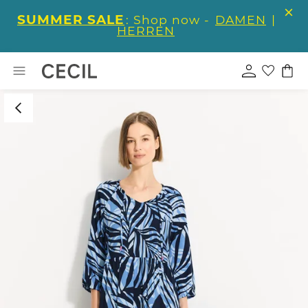
SUMMER SALE
: Shop now -
DAMEN
|
HERREN