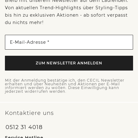
Bleib mit unserem Newsletter auf dem Laufenden:
Von aktuellen Trend-Highlights über Styling-Tipps
bis hin zu exklusiven Aktionen - ab sofort verpasst
du nichts mehr!
E-Mail-Adresse *
ZUM NEWSLETTER ANMELDEN
Mit der Anmeldung bestätige ich, den CECIL Newsletter
erhalten und über Neuheiten und Aktionen per E-Mail
informiert werden zu wollen. Diese Einwilligung kann
jederzeit widerrufen werden.
Kontaktiere uns
0512 31 4018
Service Hotline