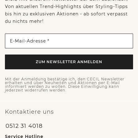
Von aktuellen Trend-Highlights über Styling-Tipps
bis hin zu exklusiven Aktionen - ab sofort verpasst
du nichts mehr!
E-Mail-Adresse *
ZUM NEWSLETTER ANMELDEN
Mit der Anmeldung bestätige ich, den CECIL Newsletter
erhalten und über Neuheiten und Aktionen per E-Mail
informiert werden zu wollen. Diese Einwilligung kann
jederzeit widerrufen werden.
Kontaktiere uns
0512 31 4018
Service Hotline