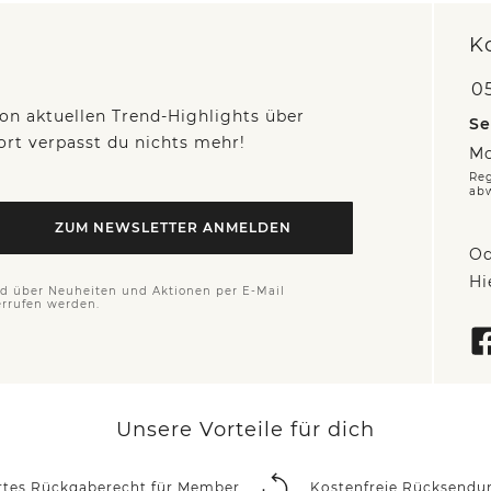
K
05
on aktuellen Trend-Highlights über
Se
fort verpasst du nichts mehr!
Mo
Reg
ab
ZUM NEWSLETTER ANMELDEN
Od
Hi
nd über Neuheiten und Aktionen per E-Mail
errufen werden.
Unsere Vorteile für dich
rtes Rückgaberecht für Member
Kostenfreie Rücksendu