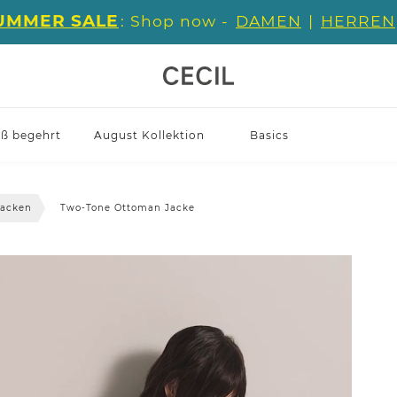
UMMER SALE
: Shop now -
DAMEN
|
HERREN
iß begehrt
August Kollektion
Basics
jacken
Two-Tone Ottoman Jacke