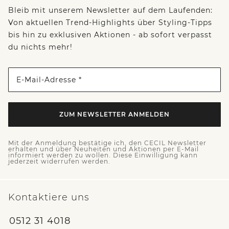
Bleib mit unserem Newsletter auf dem Laufenden:
Von aktuellen Trend-Highlights über Styling-Tipps
bis hin zu exklusiven Aktionen - ab sofort verpasst
du nichts mehr!
E-Mail-Adresse *
ZUM NEWSLETTER ANMELDEN
Mit der Anmeldung bestätige ich, den CECIL Newsletter
erhalten und über Neuheiten und Aktionen per E-Mail
informiert werden zu wollen. Diese Einwilligung kann
jederzeit widerrufen werden.
Kontaktiere uns
0512 31 4018