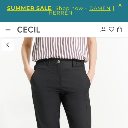
SUMMER SALE
: Shop now -
DAMEN
|
HERREN