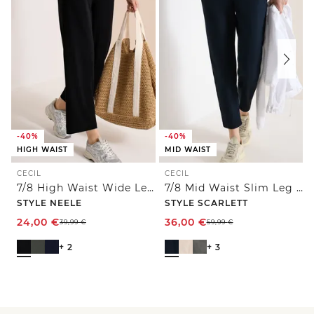
-40%
-40%
HIGH WAIST
MID WAIST
CECIL
CECIL
7/8 High Waist Wide Leg Jerseyhose im Loose Fit
7/8 Mid Waist Slim Leg Hose im Casual Fit
STYLE NEELE
STYLE SCARLETT
24,00
€
36,00
€
39,99
€
59,99
€
+ 2
+ 3