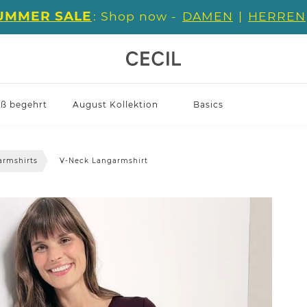
UMMER SALE
: Shop now -
DAMEN
|
HERREN
iß begehrt
August Kollektion
Basics
armshirts
V-Neck Langarmshirt