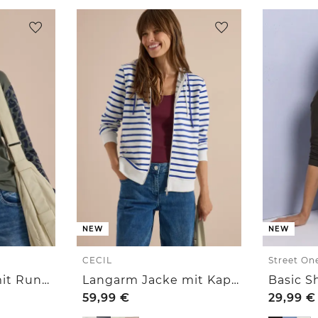
NEW
NEW
CECIL
Street On
Langarm Shirt mit Rundhals und Leo-Details
Langarm Jacke mit Kapuze und Struktur
59,99
€
29,99
€