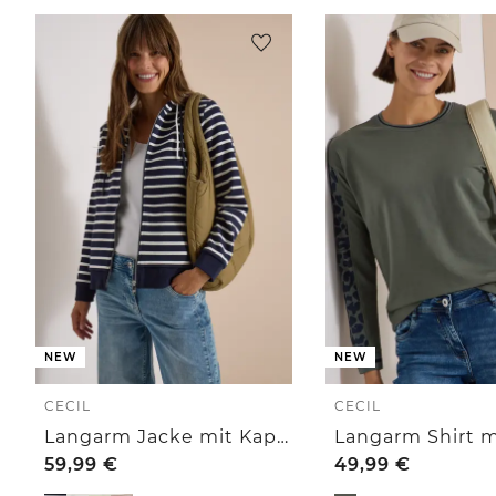
NEW
NEW
CECIL
CECIL
Langarm Jacke mit Kapuze und Struktur
59,99
€
49,99
€