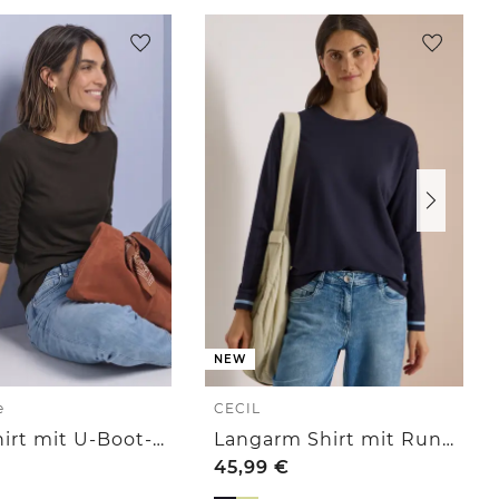
NEW
e
CECIL
Basic Shirt mit U-Boot-Ausschnitt
Langarm Shirt mit Rundhals und Streifendetail
45,99
€