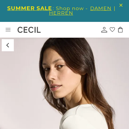
SUMMER SALE
: Shop now -
DAMEN
|
HERREN