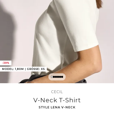
-39%
MODEL: 1,80M | GRÖSSE: XS
CECIL
V-Neck T-Shirt
-
STYLE LENA V-NECK