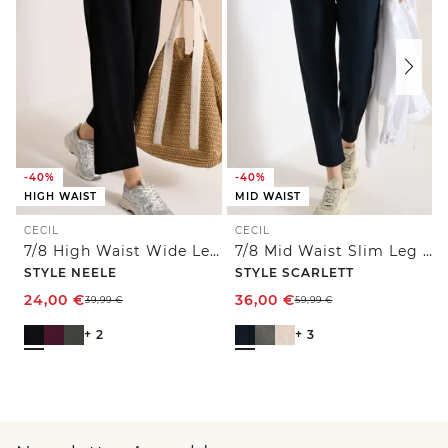
-40%
-40%
HIGH WAIST
MID WAIST
CECIL
CECIL
7/8 High Waist Wide Leg Jerseyhose im Loose Fit
7/8 Mid Waist Slim Leg Hose im Casual Fit
STYLE NEELE
STYLE SCARLETT
24,00
€
36,00
€
39,99
€
59,99
€
+ 2
+ 3