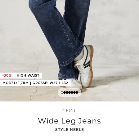
-30%
HIGH WAIST
MODEL: 1,78M | GRÖSSE: W27 / L32
CECIL
Wide Leg Jeans
-
STYLE NEELE