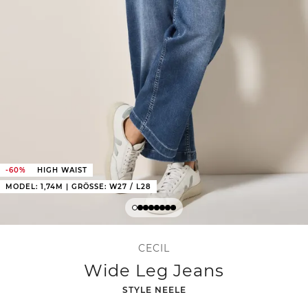
-60%
HIGH WAIST
MODEL: 1,74M | GRÖSSE: W27 / L28
CECIL
Wide Leg Jeans
-
STYLE NEELE