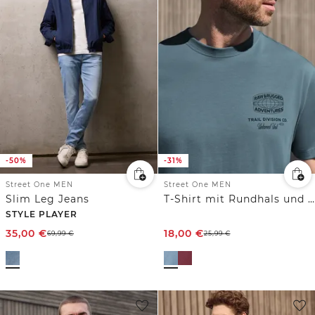
-50%
-31%
Street One MEN
Street One MEN
Slim Leg Jeans
T-Shirt mit Rundhals und Backprint
STYLE PLAYER
35,00
€
18,00
€
69,99
€
25,99
€