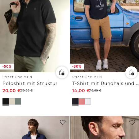
-50%
-30%
Street One MEN
Street One MEN
Poloshirt mit Struktur
T-Shirt mit Rundhals und Frontprint
20,00
€
14,00
€
39,99
€
19,99
€