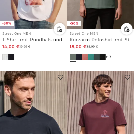
-30%
-50%
Street One MEN
Street One MEN
T-Shirt mit Rundhals und Fotoprint
Kurzarm Poloshirt mit Struktur
14,00
€
18,00
€
19,99
€
35,99
€
+ 3