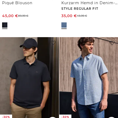
Piqué Blouson
Kurzarm Hemd in Denim-Optik
STYLE REGULAR FIT
45,00
€
35,00
€
89,99
€
49,99
€
-30%
-30%