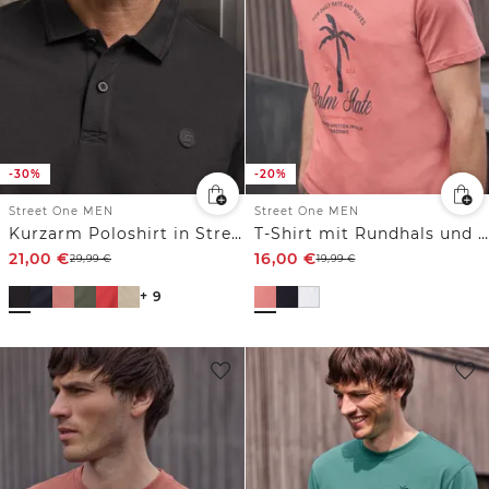
-30%
-20%
Street One MEN
Street One MEN
Kurzarm Poloshirt in Stretchqualität
T-Shirt mit Rundhals und Frontprint
21,00
€
16,00
€
29,99
€
19,99
€
+ 9