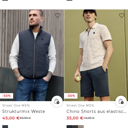
-50%
-30%
Street One MEN
Street One MEN
Strukturmix Weste
Chino Shorts aus elastischem Jersey mit Flexbund
45,00
€
35,00
€
89,99
€
49,99
€