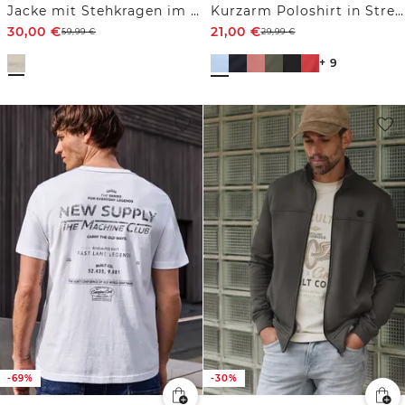
Jacke mit Stehkragen im Melange-Look
Kurzarm Poloshirt in Stretchqualität
30,00
€
21,00
€
59,99
€
29,99
€
+ 9
-69%
-30%