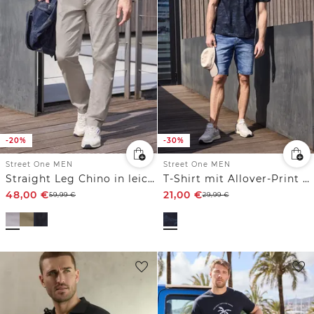
-20%
-30%
Street One MEN
Street One MEN
Straight Leg Chino in leichter Qualität
T-Shirt mit Allover-Print und Embroidery
48,00
€
21,00
€
59,99
€
29,99
€