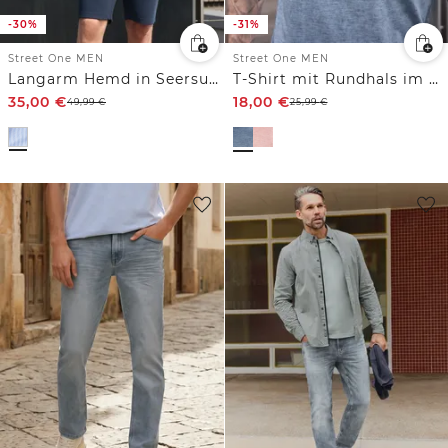
-30%
-31%
Street One MEN
Street One MEN
Langarm Hemd in Seersucker-Qualität
T-Shirt mit Rundhals im Garment Dye Look
35,00
€
18,00
€
49,99
€
25,99
€