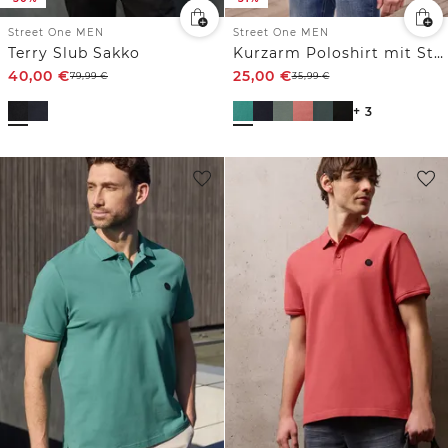
Street One MEN
Street One MEN
Terry Slub Sakko
Kurzarm Poloshirt mit Struktur
40,00
€
25,00
€
79,99
€
35,99
€
+ 3