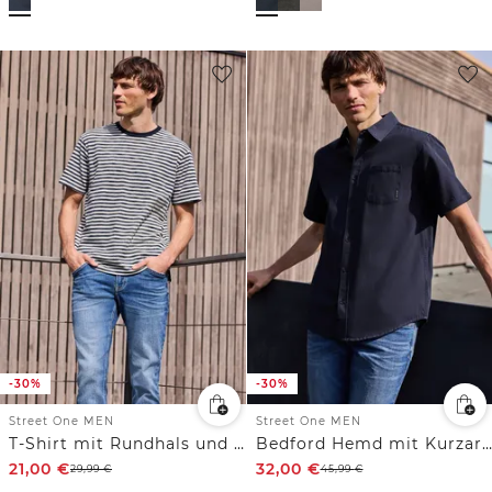
-30%
-30%
Street One MEN
Street One MEN
T-Shirt mit Rundhals und Piquéstruktur
Bedford Hemd mit Kurzarm und Tasche
21,00
€
32,00
€
29,99
€
45,99
€