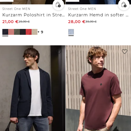
Street One MEN
Street One MEN
Kurzarm Poloshirt in Stretchqualität
Kurzarm Hemd in softer Seersuckerqualität
21,00
€
28,00
€
29,99
€
39,99
€
+ 9