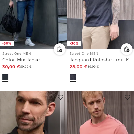
-50%
-30%
Street One MEN
Street One MEN
Color-Mix Jacke
Jacquard Poloshirt mit Kurzarm
30,00
€
28,00
€
59,99
€
39,99
€