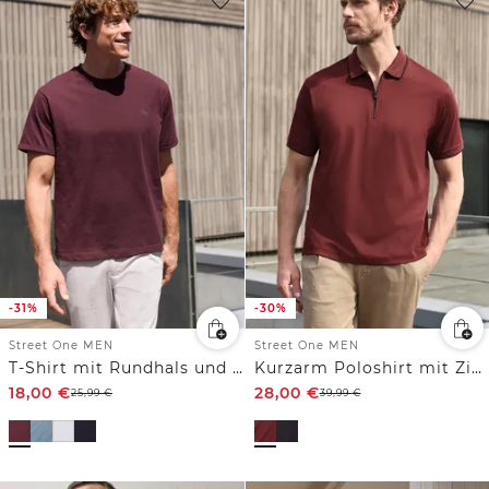
-31%
-30%
Street One MEN
Street One MEN
T-Shirt mit Rundhals und Turn-Up-Detail
Kurzarm Poloshirt mit Zipper
18,00
€
28,00
€
25,99
€
39,99
€