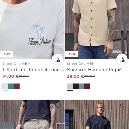
-30%
-30%
Street One MEN
Street One MEN
T-Shirt mit Rundhals und Chestprint
Kurzarm Hemd in Piqué-Qualität
14,00
€
28,00
€
19,99
€
39,99
€