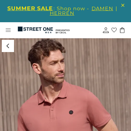
SUMMER SALE
: Shop now -
DAMEN
|
HERREN