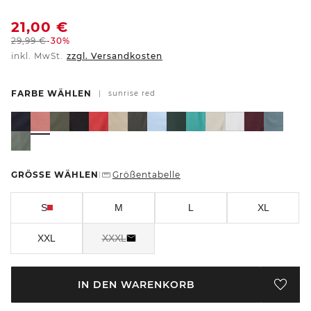
21,00
€
29,99
€
-30%
inkl. MwSt.
zzgl. Versandkosten
FARBE WÄHLEN
|
sunrise red
GRÖSSE WÄHLEN
Größentabelle
|
S
M
L
XL
XXL
XXXL
IN DEN WARENKORB