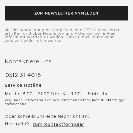
ZUM NEWSLETTER ANMELDEN
Mit der Anmeldung bestätige ich, den CECIL Newsletter
erhalten und über Neuheiten und Aktionen per E-Mail
informiert werden zu wollen. Diese Einwilligung kann
jederzeit widerrufen werden.
Kontaktiere uns
0512 31 4018
Service Hotline
Mo.-Fr. 8:00 – 21:00 Uhr, Sa. 9:00 – 18:00 Uhr
Regulärer Festnetztarif deines Telefonanbieters, Mobilfunktarif ggf.
abweichend.
Oder schreib uns eine Nachricht an:
Hier geht’s
zum Kontaktformular