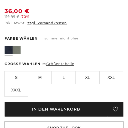
36,00
€
119,99
€
-70%
inkl. MwSt.
zzgl. Versandkosten
FARBE WÄHLEN
|
summer night blue
GRÖSSE WÄHLEN
Größentabelle
|
S
M
L
XL
XXL
XXXL
IN DEN WARENKORB
SHOP THE LOOK