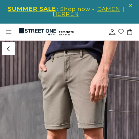
SUMMER SALE
: Shop now -
DAMEN
|
HERREN