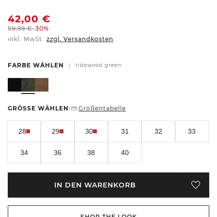
42,00
€
59,99
€
-30%
inkl. MwSt.
zzgl. Versandkosten
FARBE WÄHLEN
|
tidewood green
GRÖSSE WÄHLEN
Größentabelle
|
28
29
30
31
32
33
34
36
38
40
IN DEN WARENKORB
SHOP THE LOOK