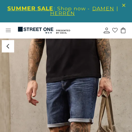
SUMMER SALE
: Shop now -
DAMEN
|
HERREN