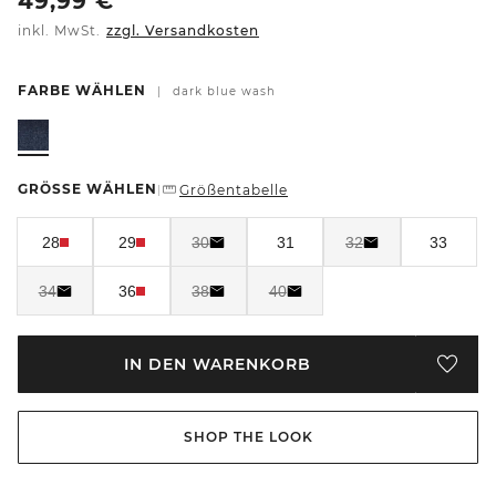
49,99
€
inkl. MwSt.
zzgl. Versandkosten
FARBE WÄHLEN
|
dark blue wash
GRÖSSE WÄHLEN
Größentabelle
|
28
29
30
31
32
33
34
36
38
40
IN DEN WARENKORB
SHOP THE LOOK