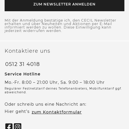
ZUM NEWSLETTER ANMELDEN
Mit der Anmeldung bestätige ich, den CECIL Newsletter
erhalten und über Neuheiten und Aktionen per E-Mail
informiert werden zu wollen. Diese Einwilligung kann
jederzeit widerrufen werden.
Kontaktiere uns
0512 31 4018
Service Hotline
Mo.-Fr. 8:00 – 21:00 Uhr, Sa. 9:00 – 18:00 Uhr
Regulärer Festnetztarif deines Telefonanbieters, Mobilfunktarif ggf.
abweichend.
Oder schreib uns eine Nachricht an:
Hier geht’s
zum Kontaktformular