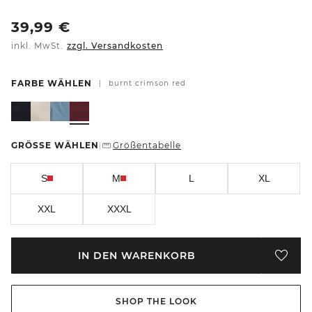
39,99
€
inkl. MwSt.
zzgl. Versandkosten
FARBE WÄHLEN
|
burnt crimson red
GRÖSSE WÄHLEN
Größentabelle
|
S
M
L
XL
XXL
XXXL
IN DEN WARENKORB
SHOP THE LOOK