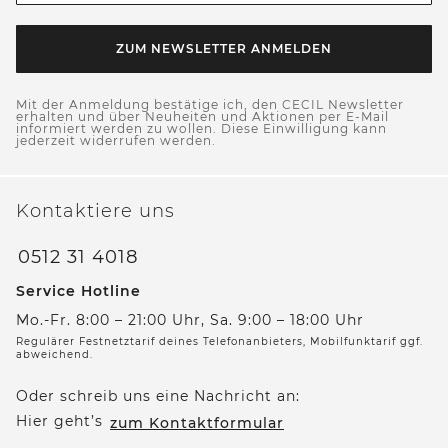
ZUM NEWSLETTER ANMELDEN
Mit der Anmeldung bestätige ich, den CECIL Newsletter
erhalten und über Neuheiten und Aktionen per E-Mail
informiert werden zu wollen. Diese Einwilligung kann
jederzeit widerrufen werden.
Kontaktiere uns
0512 31 4018
Service Hotline
Mo.-Fr. 8:00 – 21:00 Uhr, Sa. 9:00 – 18:00 Uhr
Regulärer Festnetztarif deines Telefonanbieters, Mobilfunktarif ggf.
abweichend.
Oder schreib uns eine Nachricht an:
Hier geht’s
zum Kontaktformular