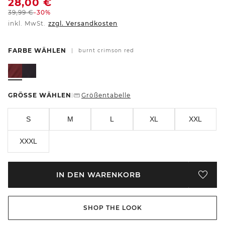
28,00
€
39,99
€
-30%
inkl. MwSt.
zzgl. Versandkosten
FARBE WÄHLEN
|
burnt crimson red
GRÖSSE WÄHLEN
Größentabelle
|
S
M
L
XL
XXL
XXXL
IN DEN WARENKORB
SHOP THE LOOK