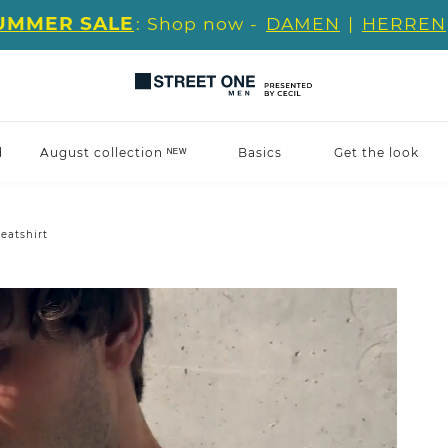
UMMER SALE
: Shop now -
DAMEN
|
HERREN
d
August collection ᴺᴱᵂ
Basics
Get the look
eatshirt