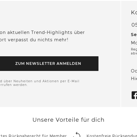
K
05
on aktuellen Trend-Highlights über
Se
fort verpasst du nichts mehr!
Mo
Reg
ab
ZUM NEWSLETTER ANMELDEN
Od
Hi
nd über Neuheiten und Aktionen per E-Mail
errufen werden.
Unsere Vorteile für dich
rtes Rückgaberecht für Member
Kostenfreie Rücksendu