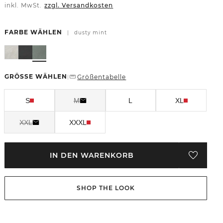
inkl. MwSt.
zzgl. Versandkosten
FARBE WÄHLEN
|
dusty mint
GRÖSSE WÄHLEN
Größentabelle
|
S
M
L
XL
XXL
XXXL
IN DEN WARENKORB
SHOP THE LOOK