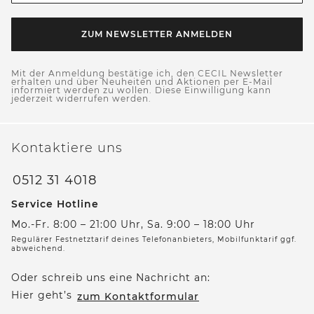
ZUM NEWSLETTER ANMELDEN
Mit der Anmeldung bestätige ich, den CECIL Newsletter
erhalten und über Neuheiten und Aktionen per E-Mail
informiert werden zu wollen. Diese Einwilligung kann
jederzeit widerrufen werden.
Kontaktiere uns
0512 31 4018
Service Hotline
Mo.-Fr. 8:00 – 21:00 Uhr, Sa. 9:00 – 18:00 Uhr
Regulärer Festnetztarif deines Telefonanbieters, Mobilfunktarif ggf.
abweichend.
Oder schreib uns eine Nachricht an:
Hier geht’s
zum Kontaktformular