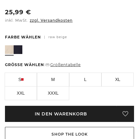
25,99
€
inkl. MwSt.
zzgl. Versandkosten
FARBE WÄHLEN
|
raw beige
GRÖSSE WÄHLEN
Größentabelle
|
S
M
L
XL
XXL
XXXL
IN DEN WARENKORB
SHOP THE LOOK