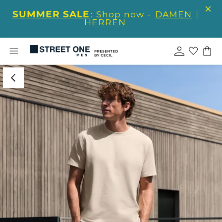
SUMMER SALE
: Shop now -
DAMEN
|
HERREN