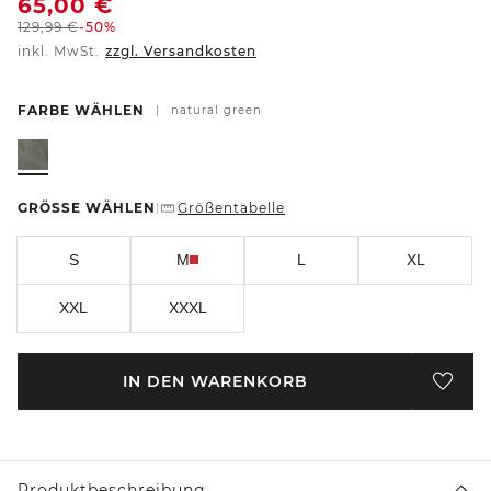
65,00
€
129,99
€
-50%
inkl. MwSt.
zzgl. Versandkosten
FARBE WÄHLEN
|
natural green
GRÖSSE WÄHLEN
Größentabelle
|
S
M
L
XL
XXL
XXXL
IN DEN WARENKORB
Produktbeschreibung