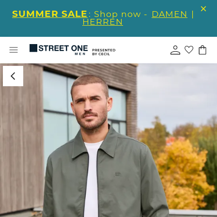
SUMMER SALE
: Shop now -
DAMEN
|
HERREN