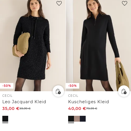
-50%
-50%
CECIL
CECIL
Leo Jacquard Kleid
Kuscheliges Kleid
35,00
€
40,00
€
69,99
€
79,99
€