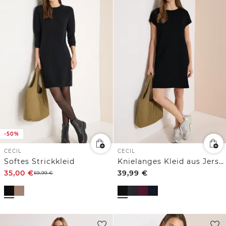
-50%
CECIL
CECIL
Softes Strickkleid
Knielanges Kleid aus Jersey
35,00
€
39,99
€
69,99
€