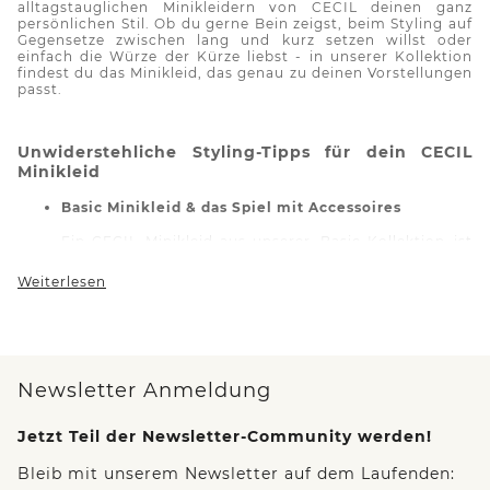
alltagstauglichen Minikleidern von CECIL deinen
ganz
persönlichen
Stil. Ob du gerne Bein zeigst, beim Styling auf
Gegensetze zwischen lang und kurz setzen willst oder
einfach die Würze der Kürze liebst - in unserer Kollektion
findest du das Minikleid, das genau zu deinen Vorstellungen
passt.
Unwiderstehliche Styling-Tipps für dein CECIL
Minikleid
Basic Minikleid & das Spiel mit Accessoires
Ein CECIL Minikleid aus unserer
Basic-Kollektion
ist
die perfekte Leinwand für deine schönsten
Accessoires
. Wähle ein unifarbenes Modell und
Weiterlesen
verleihe deinem Outfit mit Statement-Schmuck
Persönlichkeit, oder halte es minimalistisch mit
filigranen Ketten und Armbändern. Eine auffällige Uhr
oder ein eleganter
Gürtel
können ebenfalls Akzente
setzen und deine Taille wunderbar betonen.
Simply
the
best
!
Newsletter Anmeldung
Minikleid
refresh
: Wahl der Schuhe
Jetzt Teil der Newsletter-Community werden!
Schuhe können den Charakter deines Minikleides
komplett verändern.
Probier
es gleich aus:
Bleib mit unserem Newsletter auf dem Laufenden:
Kombiniere dein CECIL Kleid mit Sneakers für einen
entspannten Tageslook und trage darüber eine