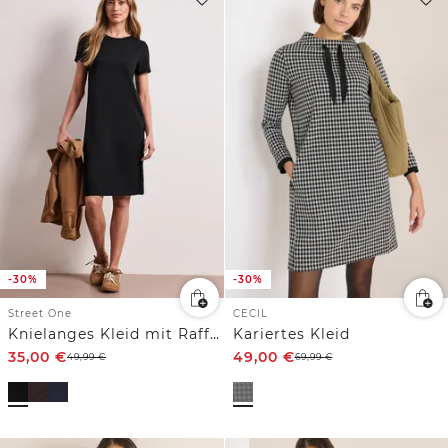
-30%
-30%
Street One
CECIL
Knielanges Kleid mit Raffung
Kariertes Kleid
35,00
€
49,00
€
49,99
€
69,99
€