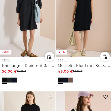
-30%
-20%
CECIL
CECIL
Knielanges Kleid mit 3/4-Arm und Stickerei
Musselin Kleid mit Kurzarm
56,00
€
48,00
€
79,99
€
59,99
€