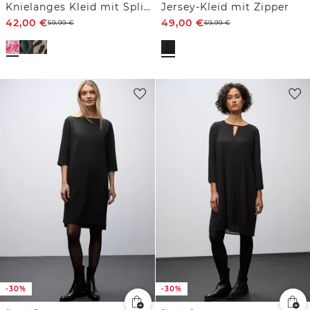
Knielanges Kleid mit Split Neck und Print
Jersey-Kleid mit Zipper
42,00
€
49,00
€
59,99
€
69,99
€
-30%
-30%