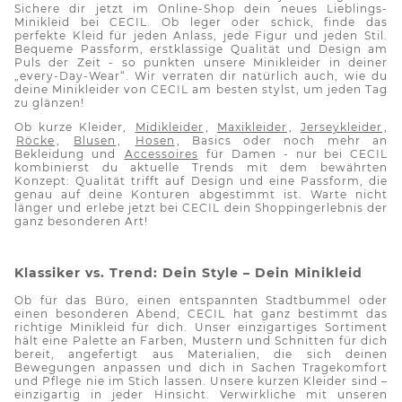
Sichere dir jetzt im Online-Shop dein neues Lieblings-
Minikleid bei CECIL. Ob leger oder schick, finde das
perfekte Kleid für jeden Anlass, jede Figur und jeden Stil.
Bequeme Passform, erstklassige Qualität und Design am
Puls der Zeit - so punkten unsere Minikleider in deiner
„
every
-Day-
Wear
“. Wir verraten dir
natürlich auch
, wie du
deine Minikleider von CECIL am besten stylst, um jeden Tag
zu glänzen!
Ob
kurze Kleider,
Midikleider
,
Maxikleider
,
Jerseykleider
,
Röcke
,
Blusen
,
Hosen
, Basics
oder noch mehr an
Bekleidung und
Accessoires
für Damen - nur bei CECIL
kombinierst du aktuelle Trends mit dem bewährten
Konzept: Qualität trifft auf Design und eine Passform, die
genau auf deine Konturen abgestimmt ist. Warte nicht
länger und erlebe jetzt bei CECIL dein Shoppingerlebnis der
ganz besonderen Art!
Klassiker vs. Trend: Dein Style – Dein Minikleid
Ob für das Büro, einen entspannten Stadtbummel oder
einen besonderen Abend, CECIL hat ganz bestimmt das
richtige Minikleid für dich. Unser einzigartiges Sortiment
hält eine Palette an Farben, Mustern und Schnitten für dich
bereit, angefertigt aus Materialien, die sich deinen
Bewegungen anpassen und dich in Sachen Tragekomfort
und Pflege nie im Stich lassen. Unsere kurzen Kleider sind –
einzigartig in jeder Hinsicht. Verwirkliche mit unseren