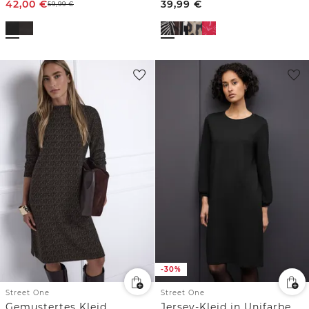
42,00
€
39,99
€
59,99
€
-30%
Street One
Street One
Gemustertes Kleid
Jersey-Kleid in Unifarbe