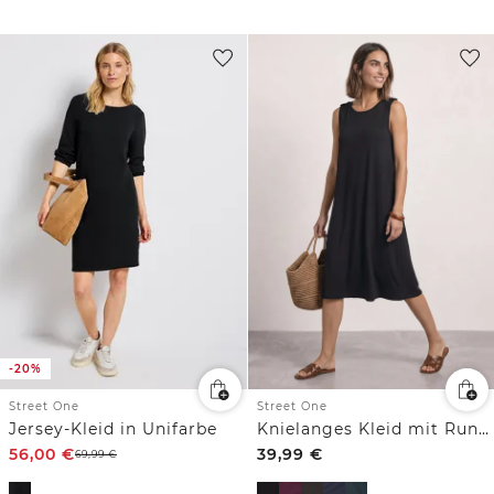
-20%
Street One
Street One
Jersey-Kleid in Unifarbe
Knielanges Kleid mit Rundhals und Knopfdetail
56,00
€
39,99
€
69,99
€