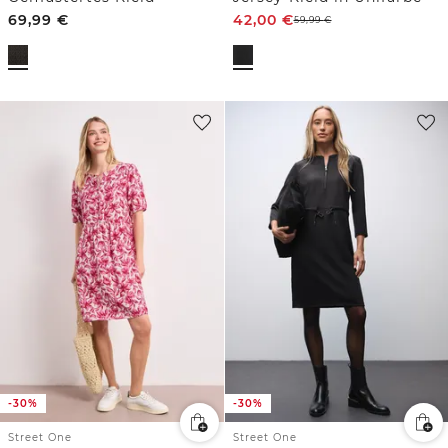
69,99
€
42,00
€
59,99
€
-30%
-30%
Street One
Street One