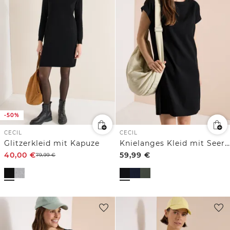
-50%
CECIL
CECIL
Glitzerkleid mit Kapuze
Knielanges Kleid mit Seersuckerstruktur
40,00
€
59,99
€
79,99
€