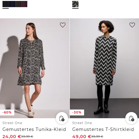
-60%
-30%
Street One
Street One
Gemustertes Tunika-Kleid
Gemustertes T-Shirtkleid
24,00
€
49,00
€
59,99
€
69,99
€