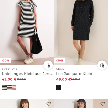
-30%
-30%
Street One
CECIL
Knielanges Kleid aus Jersey mit Streifen
Leo Jacquard Kleid
42,00
€
49,00
€
59,99
€
69,99
€