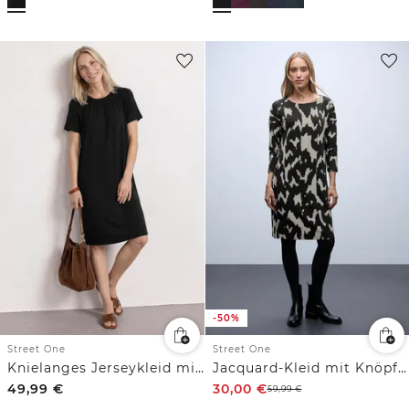
-50%
Street One
Street One
Knielanges Jerseykleid mit Rundhals
Jacquard-Kleid mit Knöpfen
49,99
€
30,00
€
59,99
€