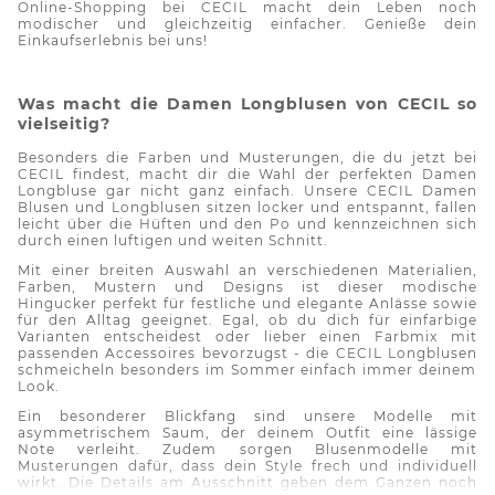
Online-Shopping bei CECIL macht dein Leben noch
modischer und gleichzeitig einfacher. Genieße dein
Einkaufserlebnis bei uns!
Was macht die Damen
Longblusen
von CECIL so
vielseitig?
Besonders die Farben und Musterungen, die du jetzt bei
CECIL findest, macht dir die Wahl der perfekten Damen
Longbluse
gar nicht ganz einfach. Unsere CECIL Damen
Blusen und
Longblusen
sitzen locker und entspannt, fallen
leicht über die Hüften und den Po und kennzeichnen sich
durch einen luftigen und weiten Schnitt.
Mit einer breiten Auswahl an verschiedenen Materialien,
Farben, Mustern und Designs ist dieser modische
Hingucker perfekt für festliche und elegante Anlässe sowie
für den Alltag geeignet. Egal, ob du
dich
für einfarbige
Varianten entscheidest oder lieber einen
Farbmix
mit
passenden Accessoires bevorzugst - die CECIL
Longblusen
schmeicheln besonders im Sommer einfach immer deinem
Look.
Ein besonderer Blickfang
sind
unsere Modelle mit
asymmetrischem Saum, der deinem Outfit eine lässige
Note verleiht. Zudem sorgen Blusenmodelle mit
Musterungen dafür, dass dein Style frech und individuell
wirkt. Die Details am Ausschnitt geben dem Ganzen noch