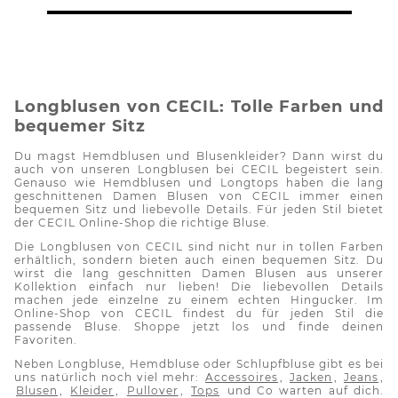
Longblusen
von CECIL:
T
olle
Farben und
bequemer Sitz
Du magst Hemdblusen und Blusenkleider? Dann wirst du
auch von unseren
Longblusen
bei CECIL begeistert sein.
Genauso wie Hemdblusen und
Longtops
haben die lang
geschnittenen Damen Blusen von CECIL immer einen
bequemen Sitz und liebevolle Details. Für jeden Stil bietet
der CECIL Online-Shop die richtige Bluse.
Die
Longblusen
von CECIL sind nicht nur in
tollen
Farben
erhältlich, sondern bieten auch einen bequemen Sitz. Du
wirst die lang geschnitten Damen Blusen aus unserer
Kollektion
einfach nur
lieben! Die liebevollen Details
machen jede einzelne zu einem echten Hingucker. Im
Online-Shop von CECIL findest du für jeden Stil die
passende Bluse. Shoppe jetzt los und finde deinen
Favoriten.
Neben
Longbluse
, Hemdbluse oder Schlupfbluse gibt es bei
uns natürlich noch viel mehr:
Accessoires
,
Jacken
,
Jeans
,
Blusen
,
Kleider
,
Pullover
,
Tops
und Co warten auf
dich
.