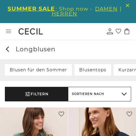
SUMMER SALE
: Shop now -
DAMEN
|
HERREN
Longblusen
Blusen für den Sommer
Blusentops
Kurzar
FILTERN
SORTIEREN NACH