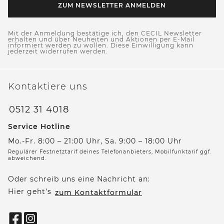
ZUM NEWSLETTER ANMELDEN
Mit der Anmeldung bestätige ich, den CECIL Newsletter
erhalten und über Neuheiten und Aktionen per E-Mail
informiert werden zu wollen. Diese Einwilligung kann
jederzeit widerrufen werden.
Kontaktiere uns
0512 31 4018
Service Hotline
Mo.-Fr. 8:00 – 21:00 Uhr, Sa. 9:00 – 18:00 Uhr
Regulärer Festnetztarif deines Telefonanbieters, Mobilfunktarif ggf.
abweichend.
Oder schreib uns eine Nachricht an:
Hier geht’s
zum Kontaktformular