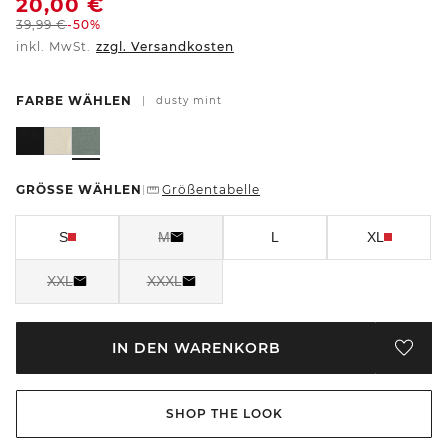
20,00
€
39,99
€
-50%
inkl. MwSt.
zzgl. Versandkosten
FARBE WÄHLEN
|
dusty mint
GRÖSSE WÄHLEN
Größentabelle
|
S
M
L
XL
XXL
XXXL
IN DEN WARENKORB
SHOP THE LOOK