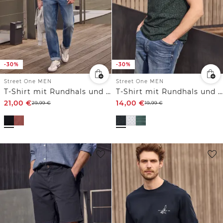
-30%
-30%
Street One MEN
Street One MEN
T-Shirt mit Rundhals und feinen Streifen
T-Shirt mit Rundhals und Allover-Print
21,00
€
14,00
€
29,99
€
19,99
€