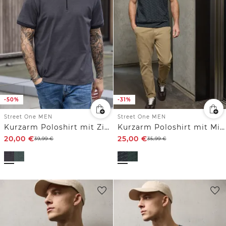
-50%
-31%
Street One MEN
Street One MEN
Kurzarm Poloshirt mit Zipperdetail
Kurzarm Poloshirt mit Minimal Print
20,00
€
25,00
€
39,99
€
35,99
€