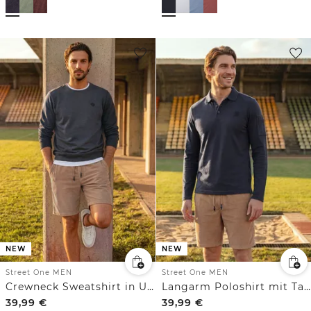
NEW
NEW
Street One MEN
Street One MEN
Crewneck Sweatshirt in Unifarbe
Langarm Poloshirt mit Taschendetail
39,99
€
39,99
€