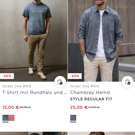
-50%
-50%
Street One MEN
Street One MEN
T-Shirt mit Rundhals und Artwork
Chambray Hemd
STYLE REGULAR FIT
15,00
€
25,00
€
29,99
€
49,99
€