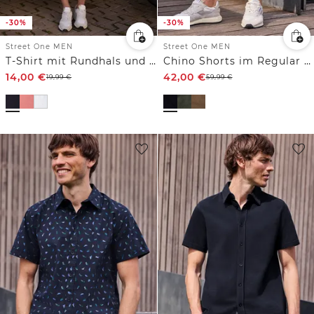
-30%
-30%
Street One MEN
Street One MEN
T-Shirt mit Rundhals und Frontprint
Chino Shorts im Regular Fit aus Cord
14,00
€
42,00
€
19,99
€
59,99
€