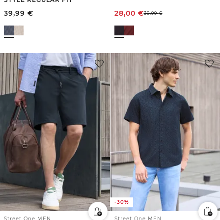
39,99
€
28,00
€
39,99
€
-30%
Street One MEN
Street One MEN