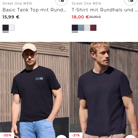
Street One MEN
Street One MEN
Basic Tank Top mit Rundhals
T-Shirt mit Rundhals und Turn-Up-Detail
15,99
€
18,00
€
25,99
€
-30%
-31%