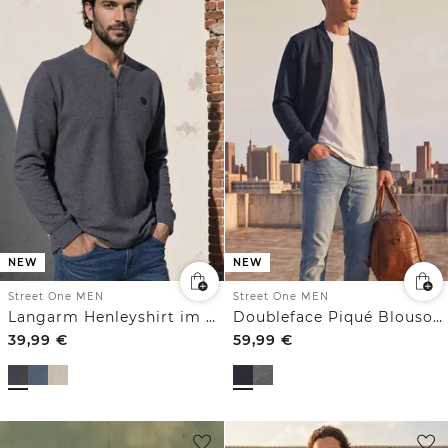
NEW
NEW
Street One MEN
Street One MEN
Langarm Henleyshirt im Melange-Look
Doubleface Piqué Blouson mit Zipper
39,99
€
59,99
€