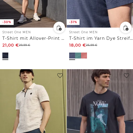
-30%
-31%
Street One MEN
Street One MEN
T-Shirt mit Allover-Print und Embroidery
T-Shirt im Yarn Dye Streifen-Look
21,00
€
18,00
€
29,99
€
25,99
€