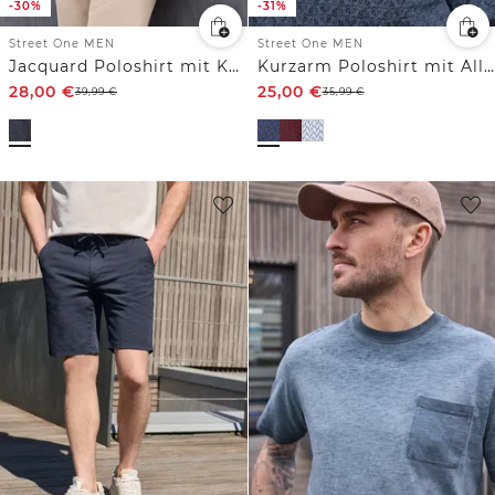
-30%
-31%
Street One MEN
Street One MEN
Jacquard Poloshirt mit Kurzarm
Kurzarm Poloshirt mit Allover-Print
28,00
€
25,00
€
39,99
€
35,99
€