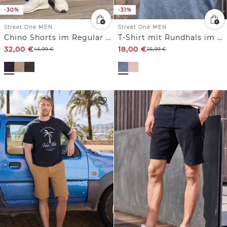
-30%
-31%
Street One MEN
Street One MEN
Chino Shorts im Regular Fit
T-Shirt mit Rundhals im Garment Dye Look
32,00
€
18,00
€
45,99
€
25,99
€