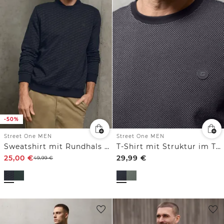
-50%
Street One MEN
Street One MEN
Sweatshirt mit Rundhals und Print
T-Shirt mit Struktur im Two-Tone-Look
25,00
€
29,99
€
49,99
€