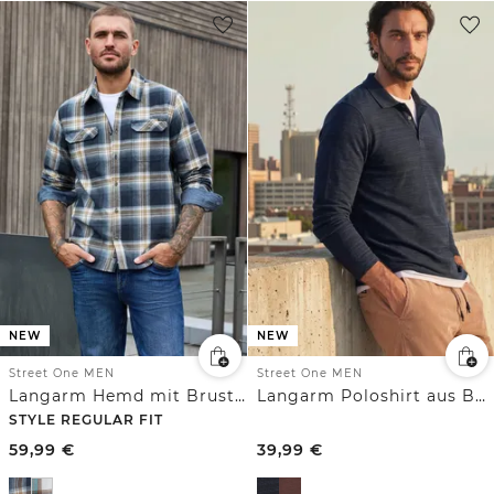
NEW
NEW
Street One MEN
Street One MEN
Langarm Hemd mit Brusttaschen und Karomuster
Langarm Poloshirt aus Baumwolle
STYLE REGULAR FIT
59,99
€
39,99
€