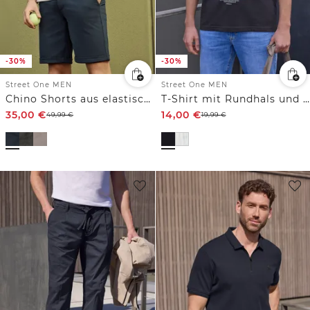
-30%
-30%
Street One MEN
Street One MEN
Chino Shorts aus elastischem Jersey mit Flexbund
T-Shirt mit Rundhals und Fotoprint
35,00
€
14,00
€
49,99
€
19,99
€