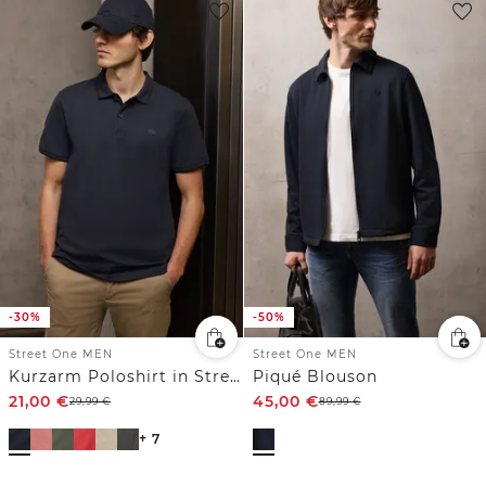
-30%
-50%
Street One MEN
Street One MEN
Kurzarm Poloshirt in Stretchqualität
Piqué Blouson
21,00
€
45,00
€
29,99
€
89,99
€
+ 7