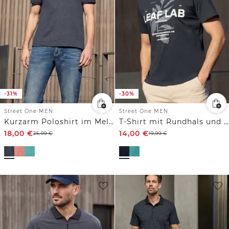
-31%
-30%
Street One MEN
Street One MEN
Kurzarm Poloshirt im Melange-Look
T-Shirt mit Rundhals und Print
18,00
€
14,00
€
25,99
€
19,99
€