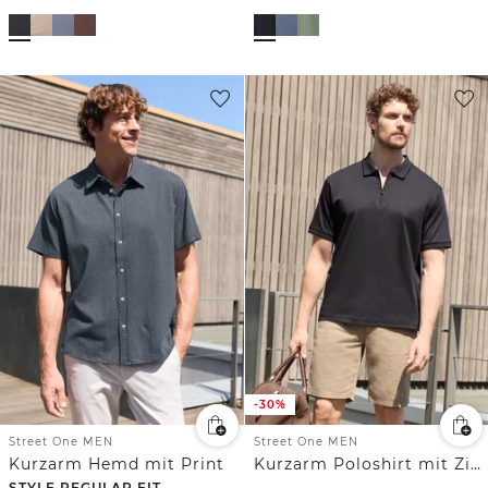
-30%
Street One MEN
Street One MEN
Kurzarm Hemd mit Print
Kurzarm Poloshirt mit Zipper
STYLE REGULAR FIT