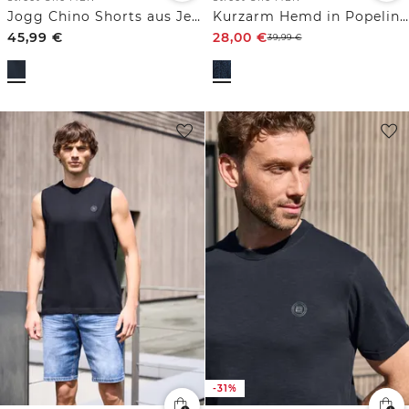
Jogg Chino Shorts aus Jersey mit Flexbund
Kurzarm Hemd in Popeline-Qualität
45,99
€
28,00
€
39,99
€
-31%