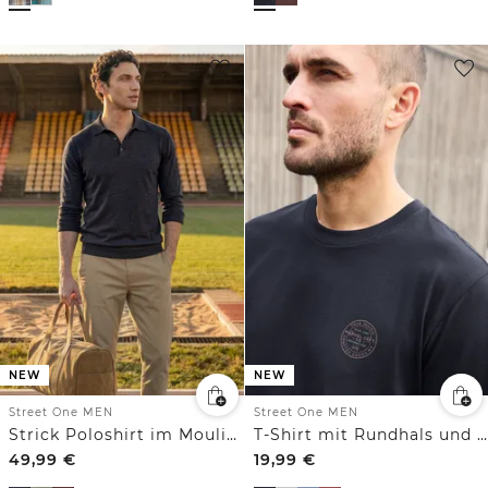
NEW
NEW
Street One MEN
Street One MEN
Strick Poloshirt im Mouliné Look
T-Shirt mit Rundhals und Chestprint
49,99
€
19,99
€