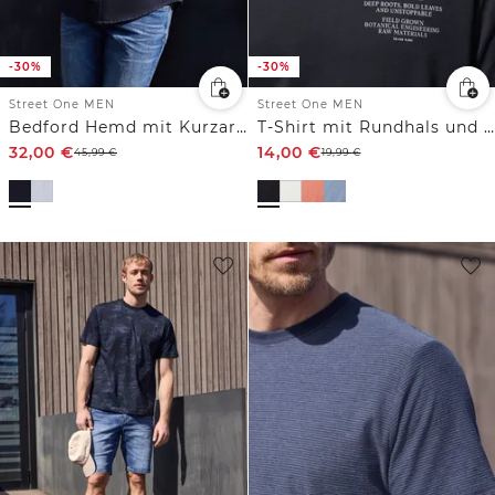
-30%
-30%
Street One MEN
Street One MEN
Bedford Hemd mit Kurzarm und Tasche
T-Shirt mit Rundhals und Chestprint
32,00
€
14,00
€
45,99
€
19,99
€