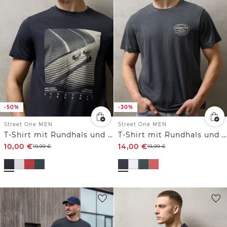
-50%
-30%
Street One MEN
Street One MEN
T-Shirt mit Rundhals und Artwork
T-Shirt mit Rundhals und Chestprint
10,00
€
14,00
€
19,99
€
19,99
€