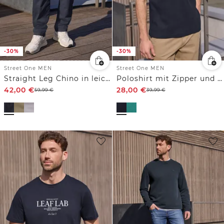
-30%
-30%
Street One MEN
Street One MEN
Straight Leg Chino in leichter Qualität
Poloshirt mit Zipper und Struktur
42,00
€
28,00
€
59,99
€
39,99
€