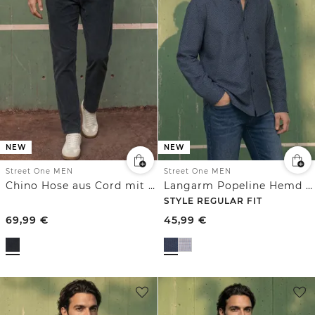
NEW
NEW
Street One MEN
Street One MEN
Chino Hose aus Cord mit Bügelfalten
Langarm Popeline Hemd mit Print
STYLE REGULAR FIT
69,99
€
45,99
€