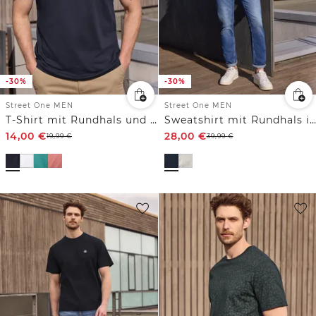
-30%
-30%
Street One MEN
Street One MEN
T-Shirt mit Rundhals und Chestprint
Sweatshirt mit Rundhals in softer Qualität
14,00
€
28,00
€
19,99
€
39,99
€