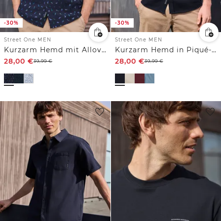
-30%
-30%
Street One MEN
Street One MEN
Kurzarm Hemd mit Allover-Print
Kurzarm Hemd in Piqué-Qualität
28,00
€
28,00
€
39,99
€
39,99
€