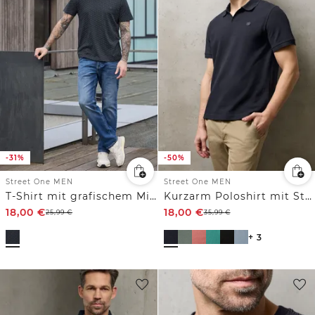
-31%
-50%
Street One MEN
Street One MEN
T-Shirt mit grafischem Minimal Print
Kurzarm Poloshirt mit Struktur
18,00
€
18,00
€
25,99
€
35,99
€
+ 3