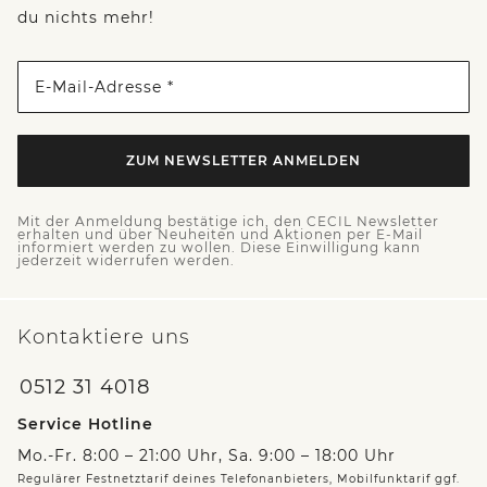
du nichts mehr!
E-Mail-Adresse *
ZUM NEWSLETTER ANMELDEN
Mit der Anmeldung bestätige ich, den CECIL Newsletter
erhalten und über Neuheiten und Aktionen per E-Mail
informiert werden zu wollen. Diese Einwilligung kann
jederzeit widerrufen werden.
Kontaktiere uns
0512 31 4018
Service Hotline
Mo.-Fr. 8:00 – 21:00 Uhr, Sa. 9:00 – 18:00 Uhr
Regulärer Festnetztarif deines Telefonanbieters, Mobilfunktarif ggf.