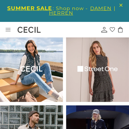
SUMMER SALE
: Shop now -
DAMEN
|
HERREN