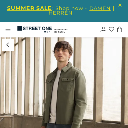
SUMMER SALE
: Shop now -
DAMEN
|
HERREN