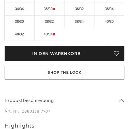
34/34
36/30
36/32
36/34
38/30
38/32
38/34
40/30
40/32
40/34
IN DEN WARENKORB
SHOP THE LOOK
Produktbeschreibung
Art. Nr.: D38033817707
Highlights