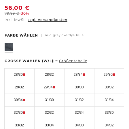
56,00
€
79,99
€
-30%
inkl. MwSt.
zzgl. Versandkosten
FARBE WÄHLEN
|
mid grey overdye blue
GRÖSSE WÄHLEN
(W/L)
Größentabelle
|
28/30
28/32
28/34
29/30
29/32
29/34
30/30
30/32
30/34
31/30
31/32
31/34
32/30
32/32
32/34
33/30
33/32
33/34
34/30
34/32