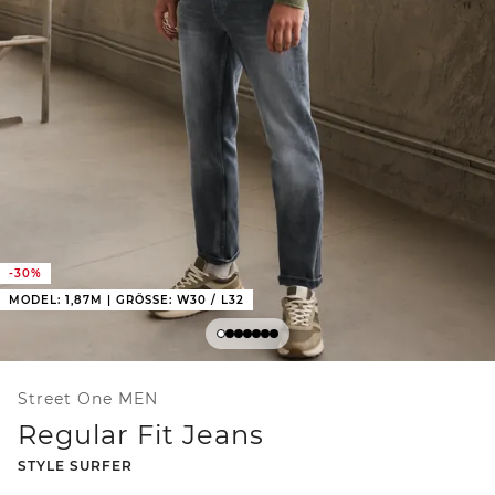
-30%
MODEL: 1,87M | GRÖSSE: W30 / L32
Street One MEN
Regular Fit Jeans
-
STYLE SURFER