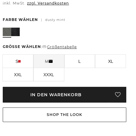
inkl. MwSt.
zzgl. Versandkosten
FARBE WÄHLEN
|
dusty mint
GRÖSSE WÄHLEN
Größentabelle
|
S
M
L
XL
XXL
XXXL
IN DEN WARENKORB
SHOP THE LOOK