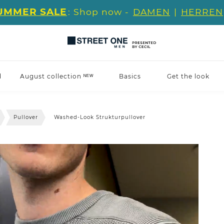
UMMER SALE
: Shop now -
DAMEN
|
HERREN
d
August collection ᴺᴱᵂ
Basics
Get the look
Pullover
Washed-Look Strukturpullover