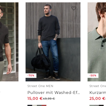
-70%
-50%
Street One MEN
Street O
r
Pullover mit Washed-Effekt
Kurzarm
15,00
€
25,00
€
49,99
€