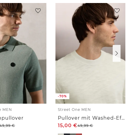
-70%
ne MEN
Street One MEN
pullover
Pullover mit Washed-Effekt
15,00
€
49,99
€
49,99
€