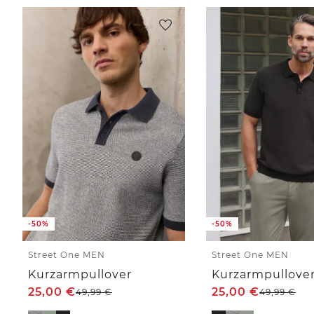
-50%
-50%
Street One MEN
Street One MEN
Kurzarmpullover
Kurzarmpullove
25,00
€
25,00
€
49,99
€
49,99
€