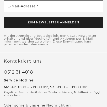
E-Mail-Adresse *
ZUM NEWSLETTER ANMELDEN
Mit der Anmeldung bestätige ich, den CECIL Newsletter
erhalten und über Neuheiten und Aktionen per E-Mail
informiert werden zu wollen. Diese Einwilligung kann
jederzeit widerrufen werden.
Kontaktiere uns
0512 31 4018
Service Hotline
Mo.-Fr. 8:00 – 21:00 Uhr, Sa. 9:00 – 18:00 Uhr
Regulärer Festnetztarif deines Telefonanbieters, Mobilfunktarif ggf.
abweichend.
Oder schreib uns eine Nachricht an: