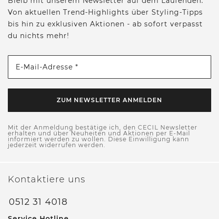
Bleib mit unserem Newsletter auf dem Laufenden:
Von aktuellen Trend-Highlights über Styling-Tipps
bis hin zu exklusiven Aktionen - ab sofort verpasst
du nichts mehr!
E-Mail-Adresse *
ZUM NEWSLETTER ANMELDEN
Mit der Anmeldung bestätige ich, den CECIL Newsletter
erhalten und über Neuheiten und Aktionen per E-Mail
informiert werden zu wollen. Diese Einwilligung kann
jederzeit widerrufen werden.
Kontaktiere uns
0512 31 4018
Service Hotline