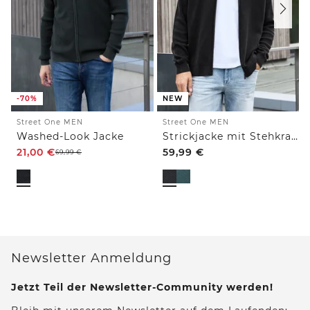
-70%
NEW
Street One MEN
Street One MEN
Washed-Look Jacke
Strickjacke mit Stehkragen und Strukturmix
21,00
€
59,99
€
69,99
€
Newsletter Anmeldung
Jetzt Teil der Newsletter-Community werden!