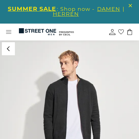
SUMMER SALE
: Shop now -
DAMEN
|
HERREN