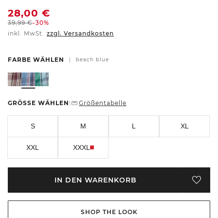
28,00
€
39,99
€
-30%
inkl. MwSt.
zzgl. Versandkosten
FARBE WÄHLEN
|
beach blue
GRÖSSE WÄHLEN
Größentabelle
|
S
M
L
XL
XXL
XXXL
IN DEN WARENKORB
SHOP THE LOOK