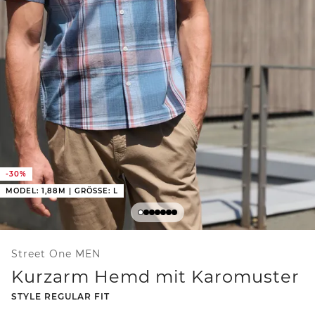
-30%
MODEL: 1,88M | GRÖSSE: L
Street One MEN
Kurzarm Hemd mit Karomuster
-
STYLE REGULAR FIT