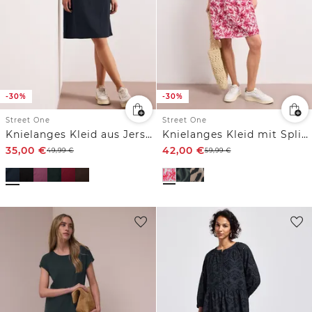
-30%
-30%
Street One
Street One
Knielanges Kleid aus Jersey
Knielanges Kleid mit Split Neck und Print
35,00
€
42,00
€
49,99
€
59,99
€