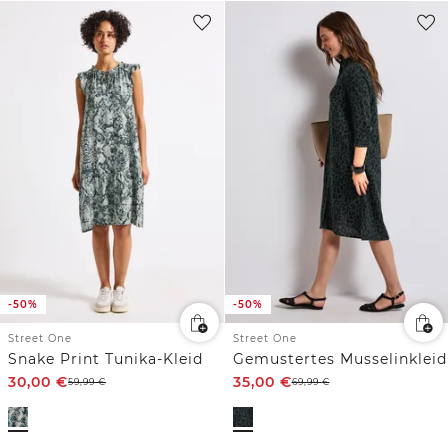
-50%
-50%
Street One
Street One
Snake Print Tunika-Kleid
Gemustertes Musselinkleid
30,00
€
35,00
€
59,99
€
69,99
€