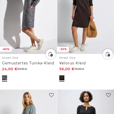
-60%
-30%
Street One
Street One
Gemustertes Tunika-Kleid
Velorus Kleid
24,00
€
56,00
€
59,99
€
79,99
€