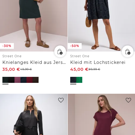
-30%
-50%
Street One
Street One
Knielanges Kleid aus Jersey
Kleid mit Lochstickerei
35,00
€
45,00
€
49,99
€
89,99
€