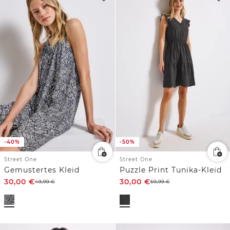
-40%
-50%
Street One
Street One
Gemustertes Kleid
Puzzle Print Tunika-Kleid
30,00
€
30,00
€
49,99
€
59,99
€