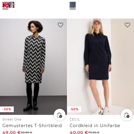
-30%
-50%
Street One
CECIL
Gemustertes T-Shirtkleid
Cordkleid in Unifarbe
49,00
€
40,00
€
69,99
€
79,99
€