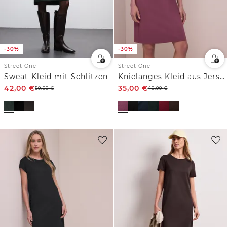
-30%
-30%
Street One
Street One
Sweat-Kleid mit Schlitzen
Knielanges Kleid aus Jersey
42,00
€
35,00
€
59,99
€
49,99
€