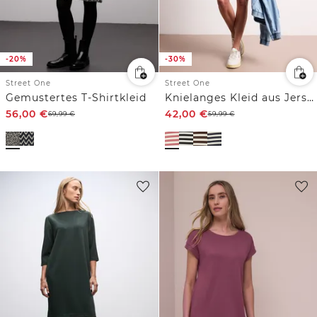
-20%
-30%
Street One
Street One
Gemustertes T-Shirtkleid
Knielanges Kleid aus Jersey mit Streifen
56,00
€
42,00
€
69,99
€
59,99
€