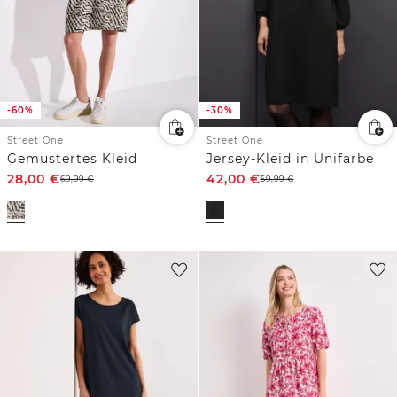
-60%
-30%
Street One
Street One
Gemustertes Kleid
Jersey-Kleid in Unifarbe
28,00
€
42,00
€
69,99
€
59,99
€