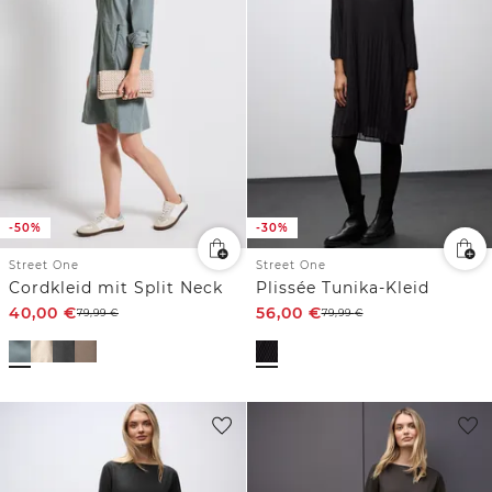
-50%
-30%
Street One
Street One
Cordkleid mit Split Neck
Plissée Tunika-Kleid
40,00
€
56,00
€
79,99
€
79,99
€