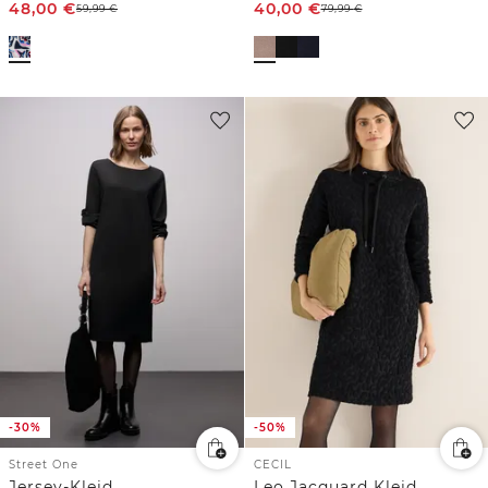
48,00
€
40,00
€
59,99
€
79,99
€
-30%
-50%
Street One
CECIL
Jersey-Kleid
Leo Jacquard Kleid