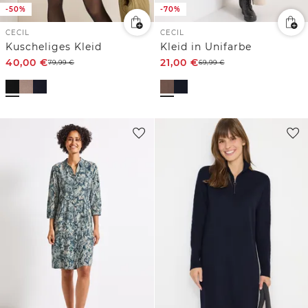
-50%
-70%
CECIL
CECIL
Kuscheliges Kleid
Kleid in Unifarbe
40,00
€
21,00
€
79,99
€
69,99
€