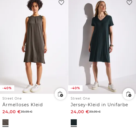
-40%
-40%
Street One
Street One
Ärmelloses Kleid
Jersey-Kleid in Unifarbe
24,00
€
24,00
€
39,99
€
39,99
€