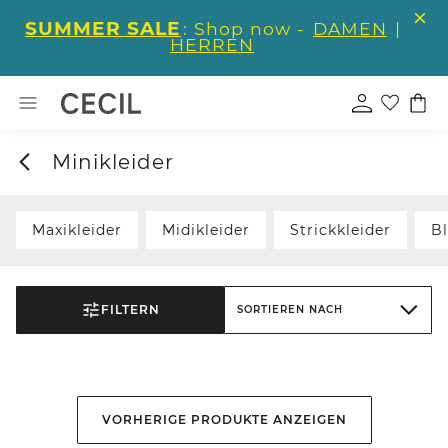
SUMMER SALE
: Shop now -
DAMEN
|
HERREN
Minikleider
Maxikleider
Midikleider
Strickkleider
Bl
FILTERN
SORTIEREN NACH
VORHERIGE PRODUKTE ANZEIGEN