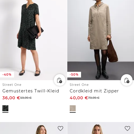
-40%
-50%
Street One
Street One
Gemustertes Twill-Kleid
Cordkleid mit Zipper
36,00
€
40,00
€
59,99
€
79,99
€