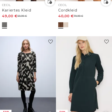
CECIL
CECIL
Kariertes Kleid
Cordkleid
49,00
€
40,00
€
69,99
€
79,99
€