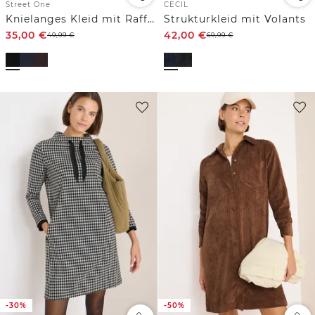
Street One
CECIL
Knielanges Kleid mit Raffung
Strukturkleid mit Volants
35,00
€
42,00
€
49,99
€
69,99
€
-30%
-50%