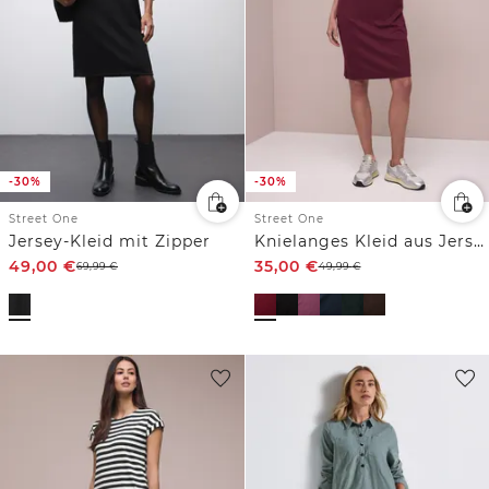
-30%
-30%
Street One
Street One
Jersey-Kleid mit Zipper
Knielanges Kleid aus Jersey
49,00
€
35,00
€
69,99
€
49,99
€