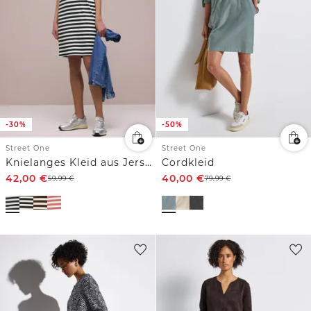
-30%
-50%
Street One
Street One
Knielanges Kleid aus Jersey mit Streifen
Cordkleid
42,00
€
40,00
€
59,99
€
79,99
€