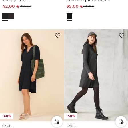
42,00
€
35,00
€
59,99
€
69,99
€
-40%
-50%
CECIL
CECIL