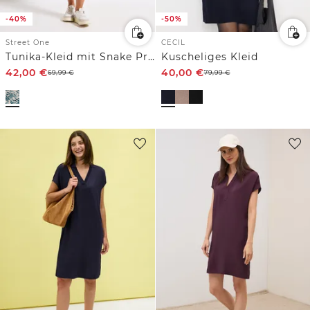
-40%
-50%
Street One
CECIL
Tunika-Kleid mit Snake Print
Kuscheliges Kleid
42,00
€
40,00
€
69,99
€
79,99
€