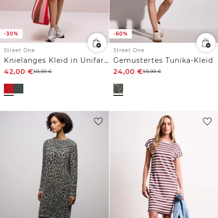
-30%
-60%
Street One
Street One
Knielanges Kleid in Unifarbe
Gemustertes Tunika-Kleid
42,00
€
24,00
€
59,99
€
59,99
€