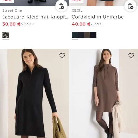
-50%
-50%
Street One
CECIL
Jacquard-Kleid mit Knöpfen
Cordkleid in Unifarbe
30,00
€
40,00
€
59,99
€
79,99
€