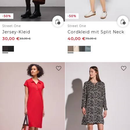
-50%
-50%
Street One
Street One
Jersey-Kleid
Cordkleid mit Split Neck
30,00
€
40,00
€
59,99
€
79,99
€