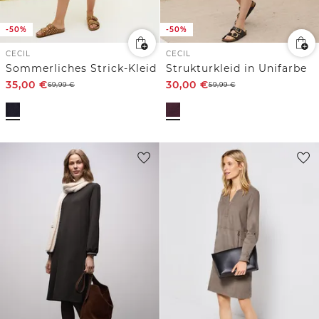
-50%
-50%
CECIL
CECIL
Sommerliches Strick-Kleid
Strukturkleid in Unifarbe
35,00
€
30,00
€
69,99
€
59,99
€