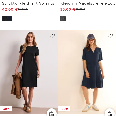
Strukturkleid mit Volants
Kleid im Nadelstreifen-Look
42,00
€
35,00
€
69,99
€
69,99
€
-30%
-40%