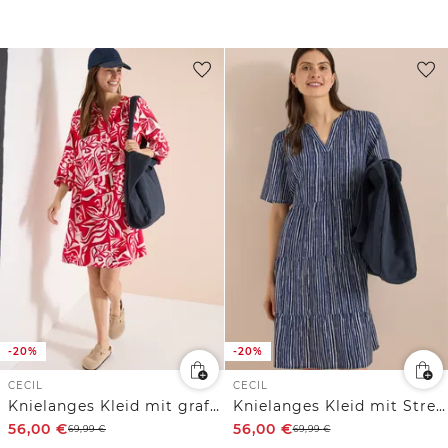
-20%
-20%
CECIL
CECIL
Knielanges Kleid mit grafischem Muster
Knielanges Kleid mit Streifenmuster
56,00
€
56,00
€
69,99
€
69,99
€