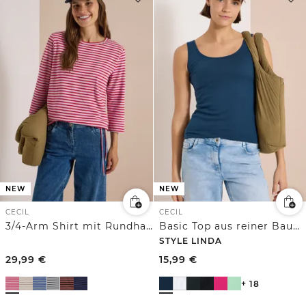
NEW
NEW
CECIL
CECIL
3/4-Arm Shirt mit Rundhals und Streifen
Basic Top aus reiner Baumwolle
STYLE LINDA
29,99
€
15,99
€
+ 18