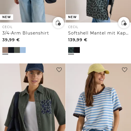
NEW
NEW
CECIL
CECIL
3/4-Arm Blusenshirt
Softshell Mantel mit Kapuze und Leo-Muster
39,99
€
139,99
€