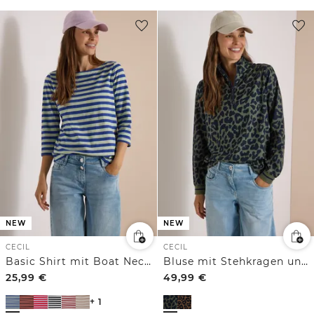
NEW
NEW
CECIL
CECIL
Basic Shirt mit Boat Neck und Streifen
Bluse mit Stehkragen und Zipper
25,99
€
49,99
€
+ 1