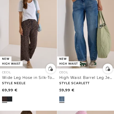
NEW
NEW
HIGH WAIST
HIGH WAIST
CECIL
CECIL
Wide Leg Hose in Silk-Touch-Qualität
High Waist Barrel Leg Jeans im Loose Fit
STYLE NEELE
STYLE SCARLETT
69,99
€
59,99
€