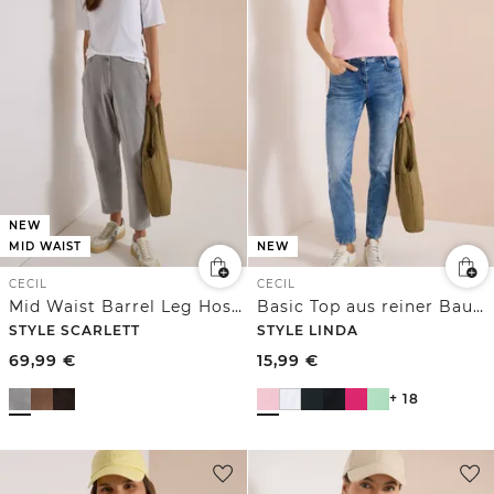
NEW
MID WAIST
NEW
CECIL
CECIL
Mid Waist Barrel Leg Hose im Casual Fit
Basic Top aus reiner Baumwolle
STYLE SCARLETT
STYLE LINDA
69,99
€
15,99
€
+ 18