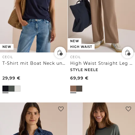
NEW
NEW
HIGH WAIST
CECIL
CECIL
T-Shirt mit Boat Neck und Leo-Piping
High Waist Straight Leg Hose mit Dessin
STYLE NEELE
29,99
€
69,99
€