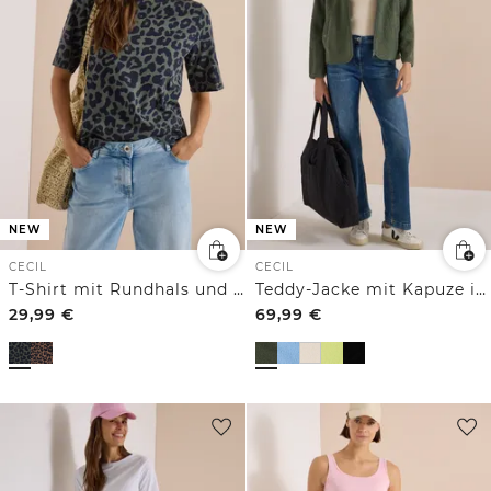
NEW
NEW
CECIL
CECIL
T-Shirt mit Rundhals und Leo-Muster
Teddy-Jacke mit Kapuze in Unifarbe
29,99
€
69,99
€