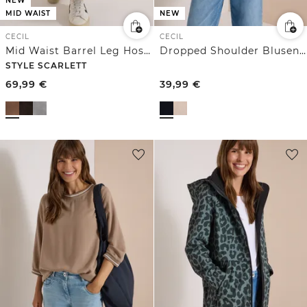
NEW
MID WAIST
NEW
CECIL
CECIL
Mid Waist Barrel Leg Hose im Casual Fit
Dropped Shoulder Blusenshirt mit Struktur
STYLE SCARLETT
69,99
€
39,99
€