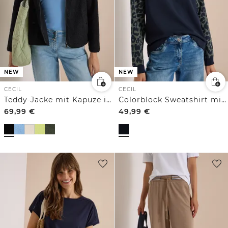
NEW
NEW
CECIL
CECIL
Teddy-Jacke mit Kapuze in Unifarbe
Colorblock Sweatshirt mit Leo-Details
69,99
€
49,99
€