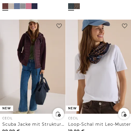
NEW
NEW
CECIL
CECIL
Scuba Jacke mit Strukturmix und Kapuze
Loop-Schal mit Leo-Muster
99,99
€
19,99
€