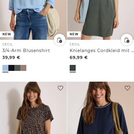
NEW
NEW
CECIL
CECIL
3/4-Arm Blusenshirt
Knielanges Cordkleid mit Leo-Brusttasche
39,99
€
69,99
€