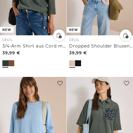
NEW
NEW
CECIL
CECIL
3/4-Arm Shirt aus Cord mit Tunnelzug
Dropped Shoulder Blusenshirt mit Struktur
39,99
€
39,99
€