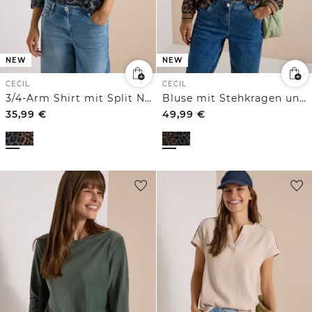
NEW
NEW
CECIL
CECIL
3/4-Arm Shirt mit Split Neck und Leo-Muster
Bluse mit Stehkragen und Zipper
35,99
€
49,99
€