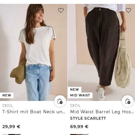
NEW
NEW
MID WAIST
CECIL
CECIL
T-Shirt mit Boat Neck und Leo-Piping
Mid Waist Barrel Leg Hose im Casual Fit
STYLE SCARLETT
29,99
€
69,99
€