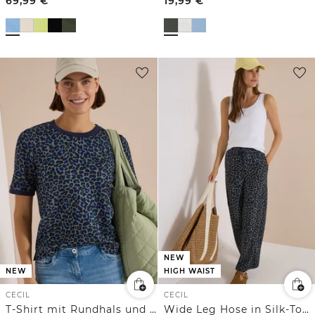
69,99
€
19,99
€
NEW
NEW
HIGH WAIST
CECIL
CECIL
T-Shirt mit Rundhals und Leo-Muster
Wide Leg Hose in Silk-Touch-Qualität