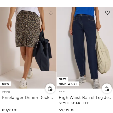
NEW
NEW
HIGH WAIST
CECIL
CECIL
Knielanger Denim Rock mit Leo-Muster
High Waist Barrel Leg Jeans im Loose Fit
STYLE SCARLETT
69,99
€
59,99
€