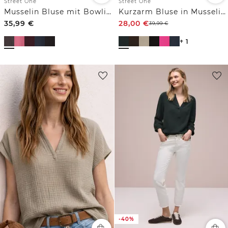
Street One
Street One
Kurzarm Bluse in Musselinqualität mit Turn-Up
Musselin Bluse mit Bowling-Kragen
35,99
€
28,00
€
39,99
€
+ 1
-40%