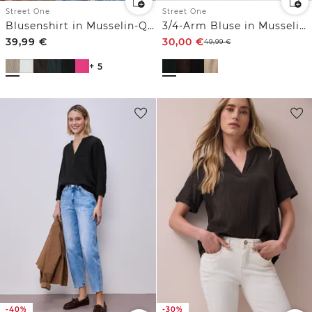
Street One
Street One
Blusenshirt in Musselin-Qualität
3/4-Arm Bluse in Musselinqualität
39,99
€
30,00
€
49,99
€
+ 5
-40%
-30%