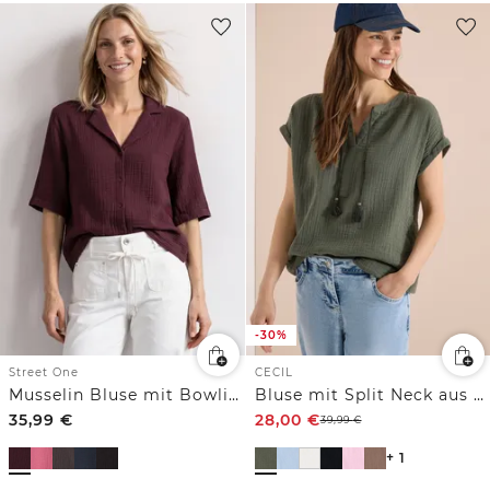
-30%
Street One
CECIL
Musselin Bluse mit Bowling-Kragen
Bluse mit Split Neck aus Musselinstoff
35,99
€
28,00
€
39,99
€
+ 1