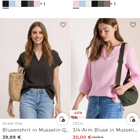
+ 1
+ 1
-40%
Street One
CECIL
Blusenshirt in Musselin-Qualität
3/4-Arm Bluse in Musselin-Qualität
39,99
€
30,00
€
49,99
€