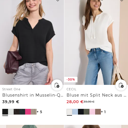
-30%
Street One
CECIL
Blusenshirt in Musselin-Qualität
Bluse mit Split Neck aus Musselinstoff
39,99
€
28,00
€
39,99
€
+ 5
+ 1