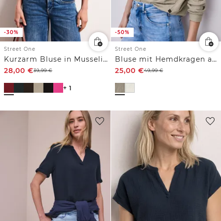
-30%
-50%
Street One
Street One
Kurzarm Bluse in Musselinqualität mit Turn-Up
Bluse mit Hemdkragen aus Musselinstoff
28,00
€
25,00
€
39,99
€
49,99
€
+ 1