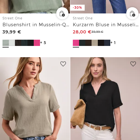
-30%
Street One
Street One
Blusenshirt in Musselin-Qualität
Kurzarm Bluse in Musselinqualität mit Turn-Up
39,99
€
28,00
€
39,99
€
+ 5
+ 1