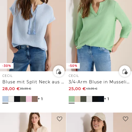
-30%
-50%
CECIL
CECIL
Bluse mit Split Neck aus Musselinstoff
3/4-Arm Bluse in Musselin-Qualität
28,00
€
25,00
€
39,99
€
49,99
€
+ 1
+ 1