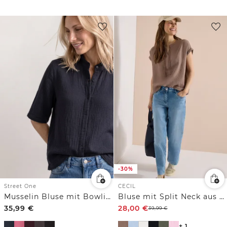
-30%
CECIL
Street One
Bluse mit Split Neck aus Musselinstoff
Musselin Bluse mit Bowling-Kragen
35,99
€
28,00
€
39,99
€
+ 1