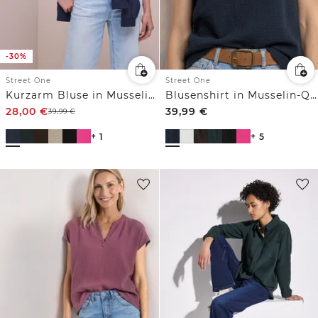
-30%
Street One
Street One
Kurzarm Bluse in Musselinqualität mit Turn-Up
Blusenshirt in Musselin-Qualität
28,00
€
39,99
€
39,99
€
+ 1
+ 5