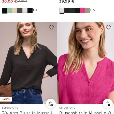
30,00
€
39,99
€
49,99
€
+ 1
+ 5
-40%
Street One
Street One
3/4-Arm Bluse in Musselinqualität
Blusenshirt in Musselin-Qualität