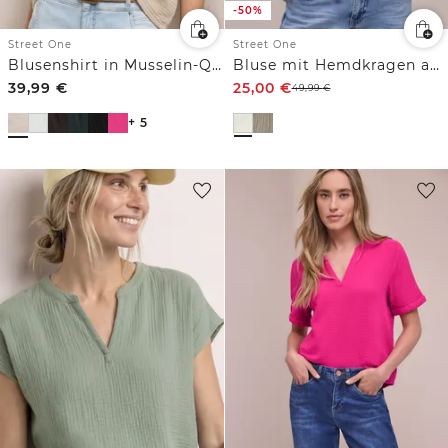
-50%
Street One
Street One
Blusenshirt in Musselin-Qualität
Bluse mit Hemdkragen aus Musselinstoff
39,99
€
25,00
€
49,99
€
+ 5