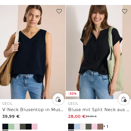
-30%
CECIL
CECIL
V-Neck Blusentop in Musselin-Qualität
Bluse mit Split Neck aus Musselinstoff
39,99
€
28,00
€
39,99
€
+ 1