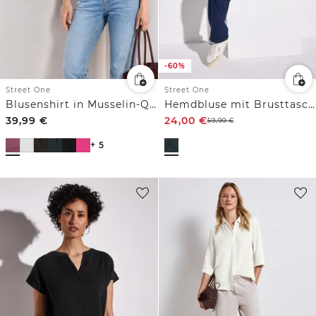
-60%
Street One
Street One
Blusenshirt in Musselin-Qualität
Hemdbluse mit Brusttaschen
39,99
€
24,00
€
59,99
€
+ 5