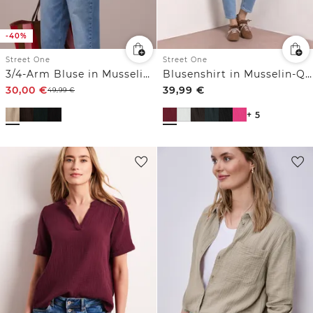
-40%
Street One
Street One
3/4-Arm Bluse in Musselinqualität
Blusenshirt in Musselin-Qualität
30,00
€
39,99
€
49,99
€
+ 5