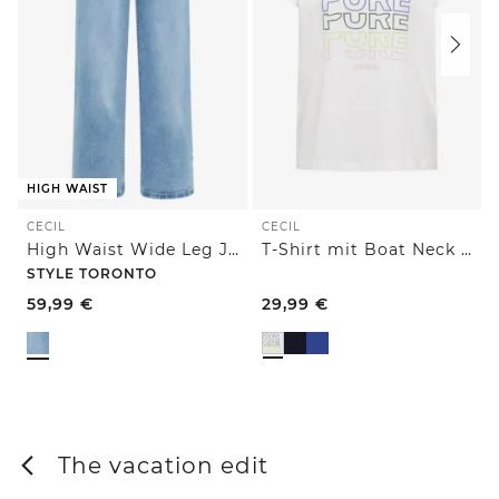
HIGH WAIST
CECIL
CECIL
High Waist Wide Leg Jeans im Slim Fit
T-Shirt mit Boat Neck und Frontprint
STYLE TORONTO
59,99
€
29,99
€
The vacation edit