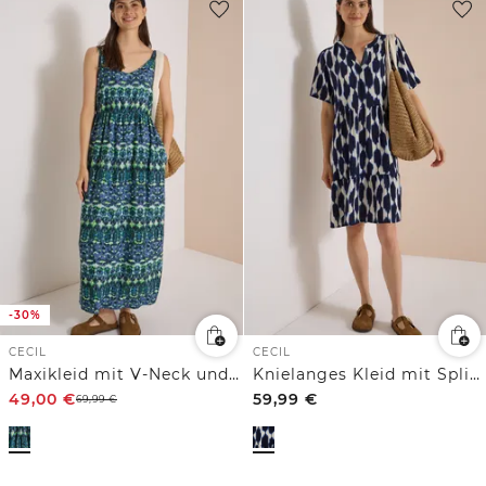
-30%
CECIL
CECIL
Maxikleid mit V-Neck und Print
Knielanges Kleid mit Split Neck und Struktur
49,00
€
59,99
€
69,99
€