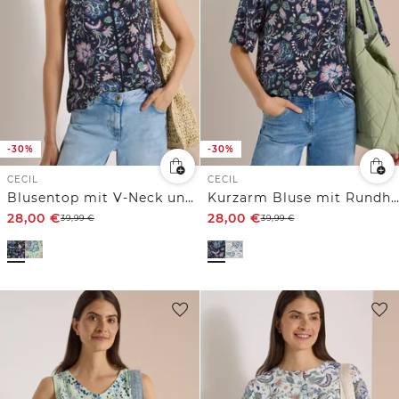
-30%
-30%
CECIL
CECIL
Blusentop mit V-Neck und Print
Kurzarm Bluse mit Rundhals und Print
28,00
€
28,00
€
39,99
€
39,99
€