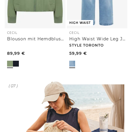
HIGH WAIST
CECIL
CECIL
Blouson mit Hemdblusenkragen
High Waist Wide Leg Jeans im Slim Fit
STYLE TORONTO
89,99
€
59,99
€