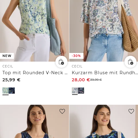
NEW
-30%
CECIL
CECIL
Top mit Rounded V-Neck und Print
Kurzarm Bluse mit Rundhals und Print
25,99
€
28,00
€
39,99
€