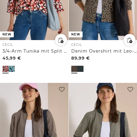
NEW
NEW
CECIL
CECIL
3/4-Arm Tunika mit Split Neck und Print
Denim Overshirt mit Leo-Muster
45,99
€
89,99
€