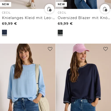
NEW
NEW
CECIL
CECIL
Knielanges Kleid mit Leo-Muster
Oversized Blazer mit Knöpfen und Print
69,99
€
69,99
€