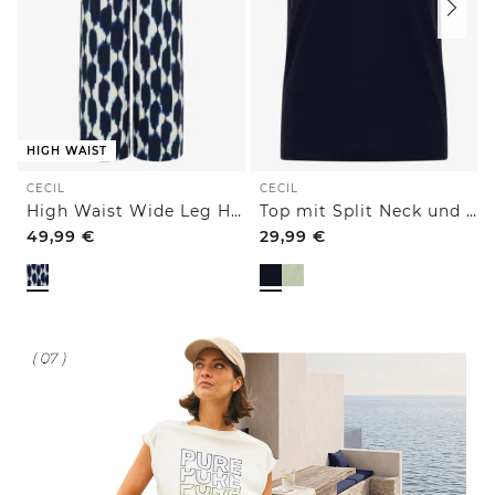
HIGH WAIST
CECIL
CECIL
High Waist Wide Leg Hose im Loose Fit
Top mit Split Neck und Strukturmix
49,99
€
29,99
€