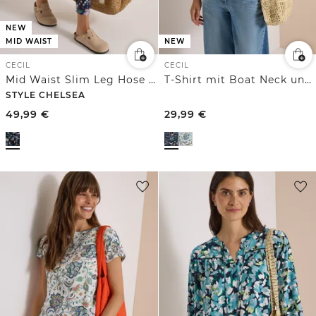
NEW
MID WAIST
NEW
CECIL
CECIL
Mid Waist Slim Leg Hose im Loose Fit
T-Shirt mit Boat Neck und Print
STYLE CHELSEA
49,99
€
29,99
€