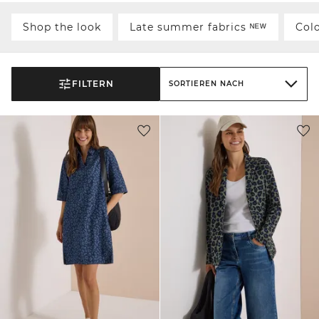
Shop the look
Late summer fabrics ᴺᴱᵂ
Col
FILTERN
SORTIEREN NACH