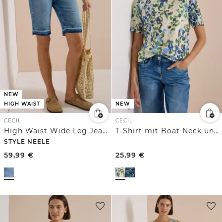
NEW
HIGH WAIST
NEW
CECIL
CECIL
High Waist Wide Leg Jeans im Loose Fit
T-Shirt mit Boat Neck und Print
STYLE NEELE
59,99
€
25,99
€