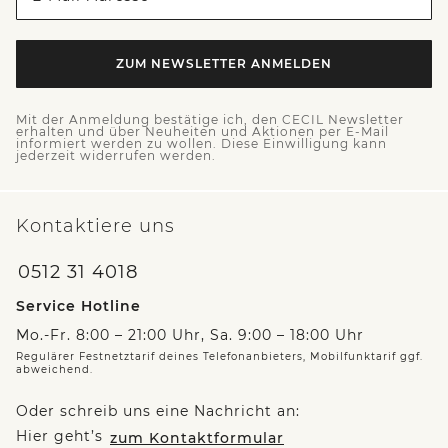
ZUM NEWSLETTER ANMELDEN
Mit der Anmeldung bestätige ich, den CECIL Newsletter
erhalten und über Neuheiten und Aktionen per E-Mail
informiert werden zu wollen. Diese Einwilligung kann
jederzeit widerrufen werden.
Kontaktiere uns
0512 31 4018
Service Hotline
Mo.-Fr. 8:00 – 21:00 Uhr, Sa. 9:00 – 18:00 Uhr
Regulärer Festnetztarif deines Telefonanbieters, Mobilfunktarif ggf.
abweichend.
Oder schreib uns eine Nachricht an:
Hier geht’s
zum Kontaktformular