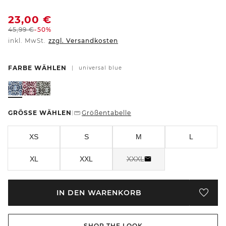
23,00
€
45,99
€
-50%
inkl. MwSt.
zzgl. Versandkosten
FARBE WÄHLEN
|
universal blue
GRÖSSE WÄHLEN
Größentabelle
|
XS
S
M
L
XL
XXL
XXXL
IN DEN WARENKORB
SHOP THE LOOK