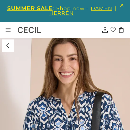
SUMMER SALE
: Shop now -
DAMEN
|
HERREN