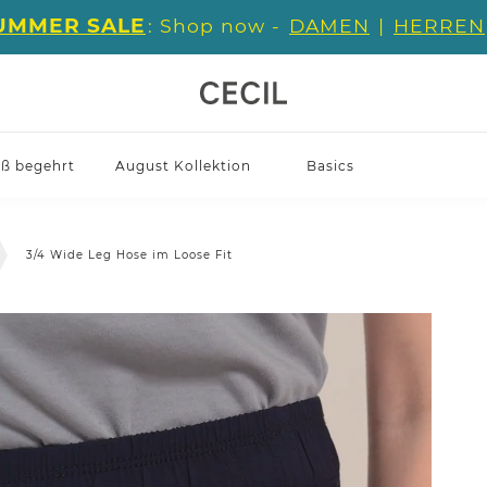
UMMER SALE
: Shop now -
DAMEN
|
HERREN
iß begehrt
August Kollektion
Basics
3/4 Wide Leg Hose im Loose Fit