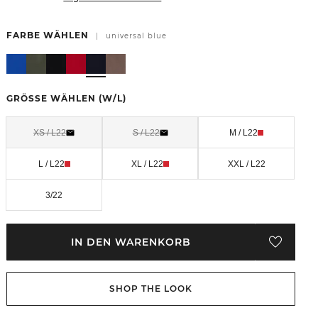
FARBE WÄHLEN
|
universal blue
GRÖSSE WÄHLEN
(W/L)
XS / L22
S / L22
M / L22
L / L22
XL / L22
XXL / L22
3/22
IN DEN WARENKORB
SHOP THE LOOK