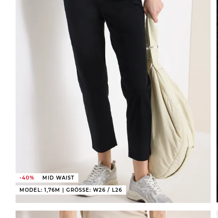
-40%
MID WAIST
MODEL: 1,76M | GRÖSSE: W26 / L26