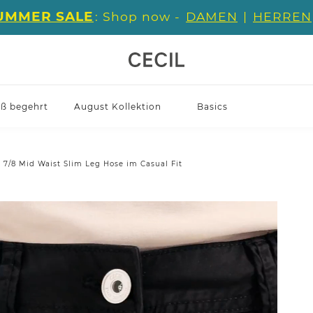
UMMER SALE
: Shop now -
DAMEN
|
HERREN
iß begehrt
August Kollektion
Basics
7/8 Mid Waist Slim Leg Hose im Casual Fit