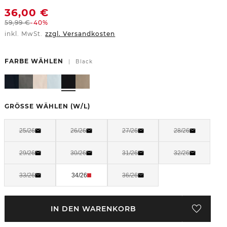
36,00
€
59,99
€
-40%
inkl. MwSt.
zzgl. Versandkosten
FARBE WÄHLEN
|
Black
GRÖSSE WÄHLEN
(W/L)
25/26
26/26
27/26
28/26
29/26
30/26
31/26
32/26
33/26
34/26
36/26
IN DEN WARENKORB