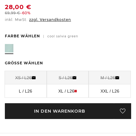
28,00
€
69,99
€
-60%
inkl. MwSt.
zzgl. Versandkosten
FARBE WÄHLEN
|
cool salvia green
GRÖSSE WÄHLEN
XS / L26
S / L26
M / L26
L / L26
XL / L26
XXL / L26
IN DEN WARENKORB