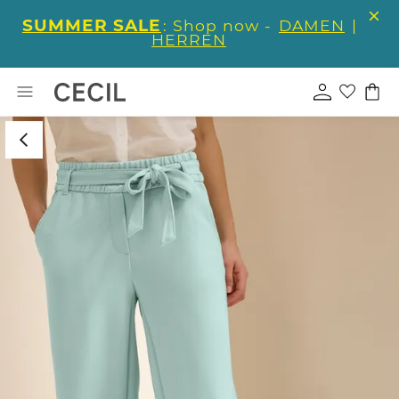
SUMMER SALE
: Shop now -
DAMEN
|
HERREN