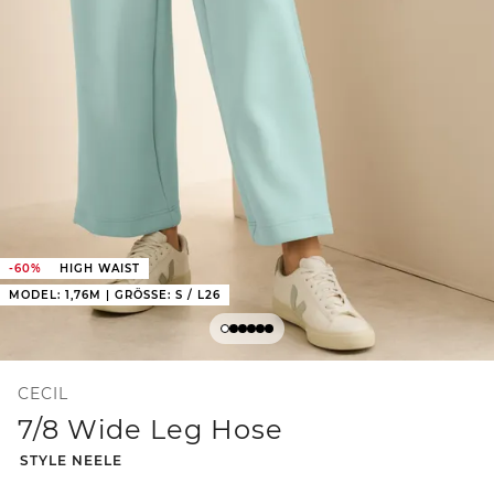
-60%
HIGH WAIST
MODEL: 1,76M | GRÖSSE: S / L26
CECIL
7/8 Wide Leg Hose
-
STYLE NEELE