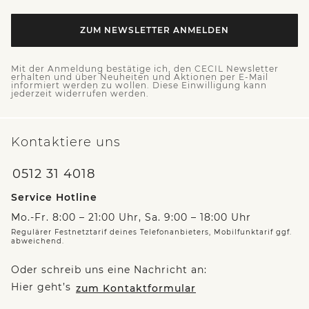
ZUM NEWSLETTER ANMELDEN
Mit der Anmeldung bestätige ich, den CECIL Newsletter
erhalten und über Neuheiten und Aktionen per E-Mail
informiert werden zu wollen. Diese Einwilligung kann
jederzeit widerrufen werden.
Kontaktiere uns
0512 31 4018
Service Hotline
Mo.-Fr. 8:00 – 21:00 Uhr, Sa. 9:00 – 18:00 Uhr
Regulärer Festnetztarif deines Telefonanbieters, Mobilfunktarif ggf.
abweichend.
Oder schreib uns eine Nachricht an:
Hier geht’s
zum Kontaktformular