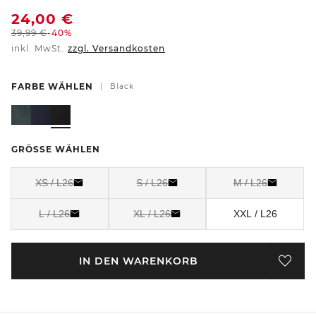
24,00
€
39,99
€
-40%
inkl. MwSt.
zzgl. Versandkosten
FARBE WÄHLEN
|
Black
GRÖSSE WÄHLEN
XS / L26
S / L26
M / L26
L / L26
XL / L26
XXL / L26
IN DEN WARENKORB