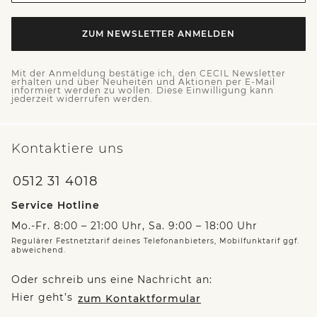
ZUM NEWSLETTER ANMELDEN
Mit der Anmeldung bestätige ich, den CECIL Newsletter
erhalten und über Neuheiten und Aktionen per E-Mail
informiert werden zu wollen. Diese Einwilligung kann
jederzeit widerrufen werden.
Kontaktiere uns
0512 31 4018
Service Hotline
Mo.-Fr. 8:00 – 21:00 Uhr, Sa. 9:00 – 18:00 Uhr
Regulärer Festnetztarif deines Telefonanbieters, Mobilfunktarif ggf.
abweichend.
Oder schreib uns eine Nachricht an:
Hier geht’s
zum Kontaktformular