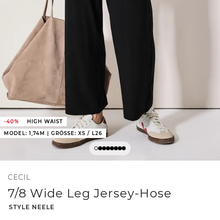
-40%
HIGH WAIST
MODEL: 1,74M | GRÖSSE: XS / L26
CECIL
7/8 Wide Leg Jersey-Hose
-
STYLE NEELE