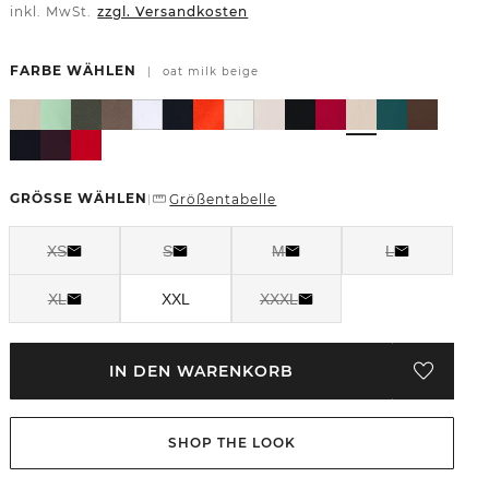
inkl. MwSt.
zzgl. Versandkosten
FARBE WÄHLEN
|
oat milk beige
GRÖSSE WÄHLEN
Größentabelle
|
XS
S
M
L
XL
XXL
XXXL
IN DEN WARENKORB
SHOP THE LOOK