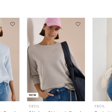
NEW
CECIL
CECIL