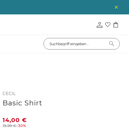
CECIL
Basic Shirt
14,00
€
19,99
€
-30%