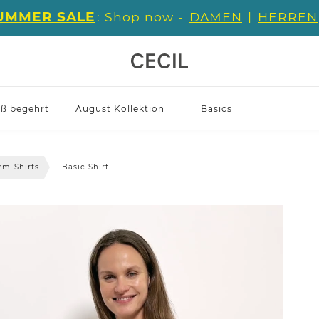
UMMER SALE
: Shop now -
DAMEN
|
HERREN
iß begehrt
August Kollektion
Basics
rm-Shirts
Basic Shirt