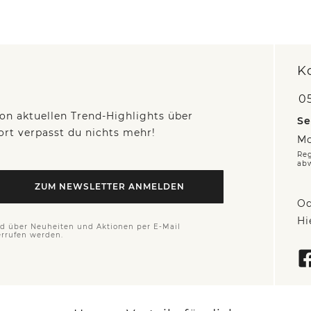
K
05
on aktuellen Trend-Highlights über
Se
fort verpasst du nichts mehr!
Mo
Reg
ab
ZUM NEWSLETTER ANMELDEN
Od
Hi
nd über Neuheiten und Aktionen per E-Mail
errufen werden.