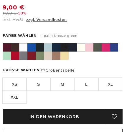
9,00
€
17,99
€
-50%
inkl. MwSt.
zzgl. Versandkosten
FARBE WÄHLEN
|
palm breeze green
GRÖSSE WÄHLEN
Größentabelle
|
XS
S
M
L
XL
XXL
IN DEN WARENKORB